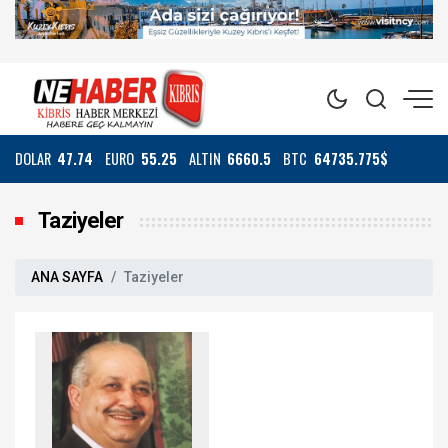
DOLAR
47.74
EURO
55.25
ALTIN
6660.5
BTC
64735.775$
Taziyeler
ANA SAYFA
Taziyeler