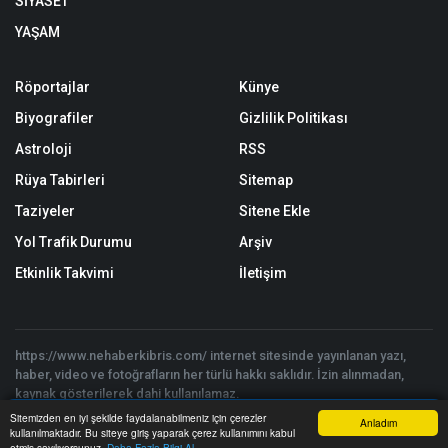
SİYASET
YAŞAM
Röportajlar
Künye
Biyografiler
Gizlilik Politikası
Astroloji
RSS
Rüya Tabirleri
Sitemap
Taziyeler
Sitene Ekle
Yol Trafik Durumu
Arşiv
Etkinlik Takvimi
İletişim
https://www.nehaberkibris.com/ internet sitesinde yayınlanan yazı,
haber, video ve fotoğrafların her türlü hakkı saklıdır. İzin alınmadan,
kaynak gösterilerek dahi kullanılamaz.
Copyright © 2026 Ne Haber Kıbrıs - Tüm hakları saklıdır. | Yazılım:
Sitemizden en iyi şekilde faydalanabilmeniz için çerezler
Anladım
Onemsoft
kullanılmaktadır. Bu siteye giriş yaparak çerez kullanımını kabul
Anasayfa
Yazarlar
Haber Ara
İhbar Hattı
Menu
etmiş sayılıyorsunuz.
Daha Fazla Bilgi Al