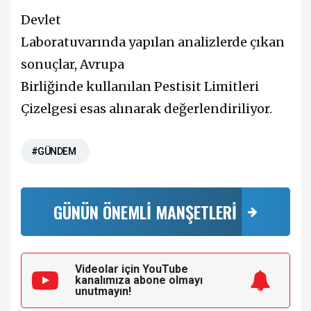
Devlet
Laboratuvarı
n
da
y
apılan
a
nalizler
de
ç
ı
kan
sonu
ç
lar,
Avrupa
Birliğinde
k
ullanılan
P
estisit Limitleri
Çizelgesi
esas al
ı
narak de
ğ
erlendiriliyor.
#GÜNDEM
GÜNÜN ÖNEMLİ MANŞETLERİ
Videolar için YouTube
kanalımıza
abone olmayı
unutmayın!