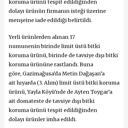
koruma ürünü tespit edildi
ğinden
dolayı
ürünü
n
firman
ın isteği
üzerine
men
şeine iade edildi
ğ
i belirtildi
.
Yerli ü
rünlerde
n al
ı
nan
17
numunenin
birinde
limit üstü bitki
koruma ürünü,
birinde de
tavsiye d
ışı bitki
koruma
ürünü
ne rastland
ı. Buna
göre,
Gazim
ağusa
'da
Metin Dağaşan’a
ait
h
ıyarda (3. Alım) limit
üstü bitki koruma
ürünü
, Y
ayla Köyü
'nde de
Ayten Toygar’a
ait
d
omateste
de
tavsiye d
ışı bitki
koruma
ürünü tespit edildi
ğinden
dolayı
ürün
ler imha edildi.