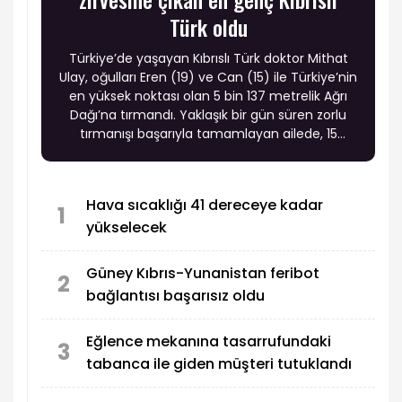
Türk oldu
Türkiye’de yaşayan Kıbrıslı Türk doktor Mithat
Ulay, oğulları Eren (19) ve Can (15) ile Türkiye’nin
en yüksek noktası olan 5 bin 137 metrelik Ağrı
Dağı’na tırmandı. Yaklaşık bir gün süren zorlu
tırmanışı başarıyla tamamlayan ailede, 15
yaşındaki Can Ulay Ağrı Dağı zirvesine ulaşan en
genç Kıbrıslı Türk oldu.
Hava sıcaklığı 41 dereceye kadar
1
yükselecek
Güney Kıbrıs-Yunanistan feribot
2
bağlantısı başarısız oldu
Eğlence mekanına tasarrufundaki
3
tabanca ile giden müşteri tutuklandı