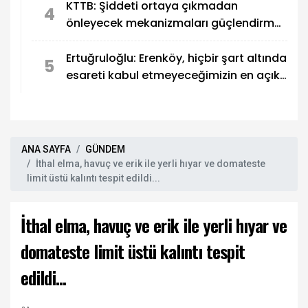
KTTB: Şiddeti ortaya çıkmadan
4
önleyecek mekanizmaları güçlendirmek
zorundayız
Ertuğruloğlu: Erenköy, hiçbir şart altında
5
esareti kabul etmeyeceğimizin en açık
kanıtıdır
ANA SAYFA
GÜNDEM
İthal elma, havuç ve erik ile yerli hıyar ve domateste
limit üstü kalıntı tespit edildi...
İthal elma, havuç ve erik ile yerli hıyar ve
domateste limit üstü kalıntı tespit
edildi...