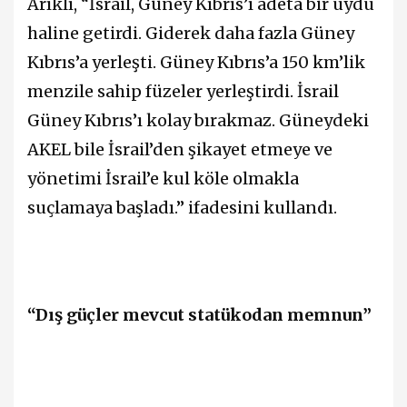
Arıklı, “İsrail, Güney Kıbrıs’ı adeta bir uydu
haline getirdi. Giderek daha fazla Güney
Kıbrıs’a yerleşti. Güney Kıbrıs’a 150 km’lik
menzile sahip füzeler yerleştirdi. İsrail
Güney Kıbrıs’ı kolay bırakmaz. Güneydeki
AKEL bile İsrail’den şikayet etmeye ve
yönetimi İsrail’e kul köle olmakla
suçlamaya başladı.” ifadesini kullandı.
“Dış güçler mevcut statükodan memnun”