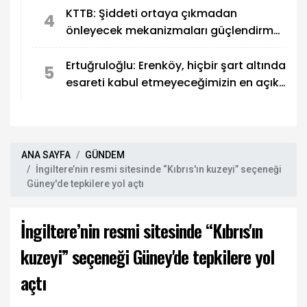
KTTB: Şiddeti ortaya çıkmadan
4
önleyecek mekanizmaları güçlendirmek
zorundayız
Ertuğruloğlu: Erenköy, hiçbir şart altında
5
esareti kabul etmeyeceğimizin en açık
kanıtıdır
ANA SAYFA
GÜNDEM
İngiltere’nin resmi sitesinde “Kıbrıs'ın kuzeyi” seçeneği
Güney'de tepkilere yol açtı
İngiltere’nin resmi sitesinde “Kıbrıs'ın
kuzeyi” seçeneği Güney'de tepkilere yol
açtı