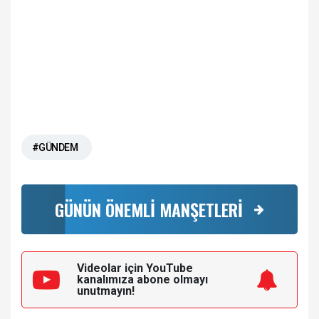
#GÜNDEM
GÜNÜN ÖNEMLİ MANŞETLERİ
Videolar için YouTube
kanalımıza
abone olmayı
unutmayın!