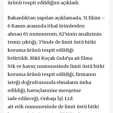
ürünü
tespit edildi
ğ
ini açıkladı.
Bakanl
ı
ktan yap
ı
lan a
ç
ı
klamada,
31 Ekim
–
6 Kas
ım
aras
ı
nda i
thal ü
rünlerde
n
al
ı
nan
65 numunenin, 62’si
nin analizinin
temiz
ç
ı
kt
ığı
, 3'
ü
nde de
limit üstü bitki
koruma ürünü
tespit edildi
ğ
i
belirtildi.
M&S Ko
çak G
ıda’ya ait Elma
Stk
ve h
avu
ç
numunesinde
limit üstü bitki
koruma ürünü tespit edildi
ği
, firman
ı
n
iste
ğ
i do
ğ
rultusunda elmalar
ı
n imha
edildi
ğ
i, havu
ç
lar
ı
nise
men
şeine
iade
edilece
ğ
i, O
nbaşı İşl. Ltd.
ait
e
rik
numunesinde de
limit
üstü bitki