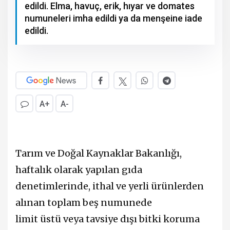
edildi. Elma, havuç, erik, hıyar ve domates
numuneleri imha edildi ya da menşeine iade
edildi.
A+
A-
Tar
ı
m ve Do
ğ
al Kaynaklar Bakanl
ığı
,
haftalık olarak yapılan gıda
denetimlerinde, ithal ve yerli
ü
r
ü
nlerden
al
ı
nan toplam beş numunede
limit
ü
st
ü
veya tavsiye d
ışı
bitki koruma