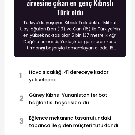
zirvesine çıkan en genç Kıbrıslı
Türk oldu
Türkiye’de yaşayan Kıbrıslı Türk doktor Mithat
Ulay, oğulları Eren (19) ve Can (15) ile Türkiye’nin
en yüksek noktası olan 5 bin 137 metrelik Ağrı
Dağı’na tırmandı. Yaklaşık bir gün süren zorlu
tırmanışı başarıyla tamamlayan ailede, 15
yaşındaki Can Ulay Ağrı Dağı zirvesine ulaşan en
genç Kıbrıslı Türk oldu.
Hava sıcaklığı 41 dereceye kadar
1
yükselecek
Güney Kıbrıs-Yunanistan feribot
2
bağlantısı başarısız oldu
Eğlence mekanına tasarrufundaki
3
tabanca ile giden müşteri tutuklandı