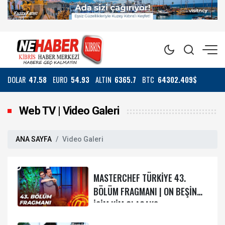
DOLAR
47.58
EURO
54.93
ALTIN
6365.7
BTC
64302.409$
Web TV | Video Galeri
ANA SAYFA
Video Galeri
MASTERCHEF TÜRKİYE 43.
BÖLÜM FRAGMANI | ON BEŞİNCİ
İSİM KİM OLACAK?