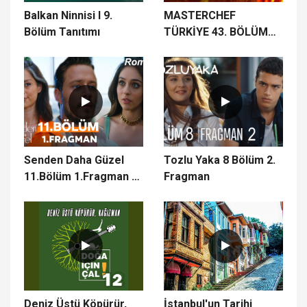
Balkan Ninnisi I 9.
MASTERCHEF
Bölüm Tanıtımı
TÜRKİYE 43. BÖLÜM
FRAGMANI | ON
BEŞİNCİ İSİM KİM
OLACAK?
Senden Daha Güzel
Tozlu Yaka 8 Bölüm 2.
11.Bölüm 1.Fragman -
Fragman
Mai Frumos Decât
Tine 11. Rpisodul
1.Trailer
Deniz Üstü Köpürür,
İstanbul'un Tarihi