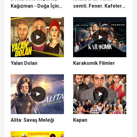
Kağızman - Doğa İçin
semti. Fener. Kafeler
Çal 12
caddesi ve kiremit
evleri
Yalan Dolan
Karakomik Filmler
Alita: Savaş Meleği
Kapan