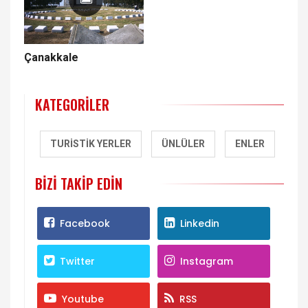
Çanakkale
KATEGORILER
TURISTIK YERLER
ÜNLÜLER
ENLER
BIZI TAKIP EDIN
Facebook
Linkedin
Twitter
Instagram
Youtube
RSS