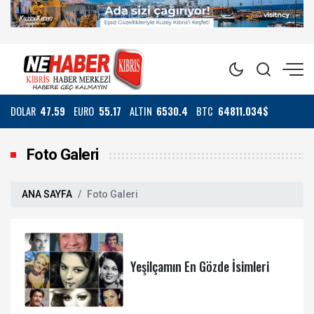
DOLAR
47.59
EURO
55.17
ALTIN
6530.4
BTC
64811.034$
Foto Galeri
ANA SAYFA
Foto Galeri
Yeşilçamın En Gözde İsimleri