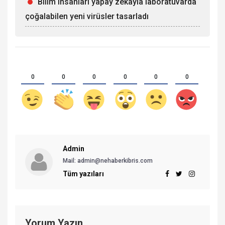
Bilim insanları yapay zekayla laboratuvarda
çoğalabilen yeni virüsler tasarladı
0
0
0
0
0
0
Admin
Mail:
admin@nehaberkibris.com
Tüm yazıları
Yorum Yazın