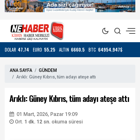
DOLAR
47.74
EURO
55.25
ALTIN
6660.5
BTC
64954.947$
ANA SAYFA
GÜNDEM
Arıklı: Güney Kıbrıs, tüm adayı ateşe attı
Arıklı: Güney Kıbrıs, tüm adayı ateşe attı
01 Mart, 2026, Pazar 19:09
Ort.
1 dk. 12 sn.
okuma süresi