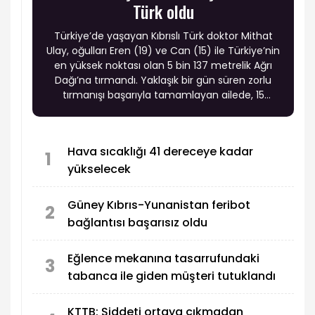
Türk oldu
Türkiye’de yaşayan Kıbrıslı Türk doktor Mithat
Ulay, oğulları Eren (19) ve Can (15) ile Türkiye’nin
en yüksek noktası olan 5 bin 137 metrelik Ağrı
Dağı’na tırmandı. Yaklaşık bir gün süren zorlu
tırmanışı başarıyla tamamlayan ailede, 15
yaşındaki Can Ulay Ağrı Dağı zirvesine ulaşan en
genç Kıbrıslı Türk oldu.
Hava sıcaklığı 41 dereceye kadar
1
yükselecek
Güney Kıbrıs-Yunanistan feribot
2
bağlantısı başarısız oldu
Eğlence mekanına tasarrufundaki
3
tabanca ile giden müşteri tutuklandı
KTTB: Şiddeti ortaya çıkmadan