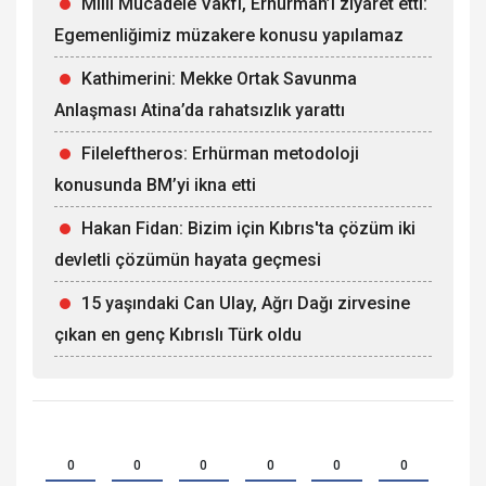
Milli Mücadele Vakfı, Erhürman’ı ziyaret etti:
Egemenliğimiz müzakere konusu yapılamaz
Kathimerini: Mekke Ortak Savunma
Anlaşması Atina’da rahatsızlık yarattı
Fileleftheros: Erhürman metodoloji
konusunda BM’yi ikna etti
Hakan Fidan: Bizim için Kıbrıs'ta çözüm iki
devletli çözümün hayata geçmesi
15 yaşındaki Can Ulay, Ağrı Dağı zirvesine
çıkan en genç Kıbrıslı Türk oldu
0
0
0
0
0
0