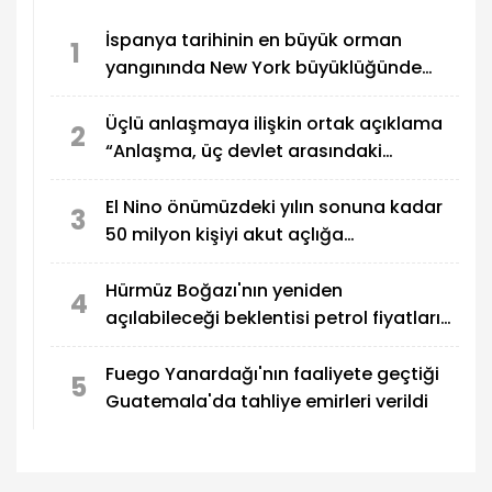
desteklediği Hindistan-Orta Doğu-Avrupa
İspanya tarihinin en büyük orman
Ekonomik Koridoru (IMEC) açısından olumsuz
1
yangınında New York büyüklüğünde
sonuçlar doğurabileceği değerlendirmesine yer
verildi.
alan küle döndü
Üçlü anlaşmaya ilişkin ortak açıklama
2
“Anlaşma, üç devlet arasındaki
savunma işbirliğinin geliştirilmesini
öngörüyor"
El Nino önümüzdeki yılın sonuna kadar
3
50 milyon kişiyi akut açlığa
sürükleyebilir
Hürmüz Boğazı'nın yeniden
4
açılabileceği beklentisi petrol fiyatlarını
düşürdü
Fuego Yanardağı'nın faaliyete geçtiği
5
Guatemala'da tahliye emirleri verildi