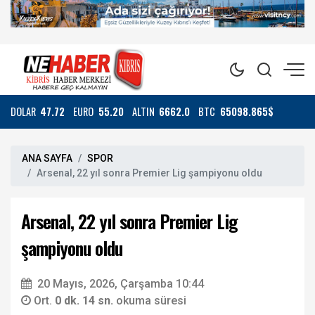
DOLAR
47.72
EURO
55.20
ALTIN
6662.0
BTC
65098.865$
ANA SAYFA
SPOR
Arsenal, 22 yıl sonra Premier Lig şampiyonu oldu
Arsenal, 22 yıl sonra Premier Lig
şampiyonu oldu
20 Mayıs, 2026, Çarşamba 10:44
Ort.
0 dk. 14 sn.
okuma süresi