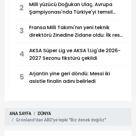
Milli yüzücü Doğukan Ulaç, Avrupa
2
Şampiyonası'nda Türkiye'yi temsil
edecek
Fransa Milli Takımı'nın yeni teknik
3
direktörü Zinedine Zidane oldu: İlk resmi
maçı Türkiye
AKSA Süper Lig ve AKSA 1.Lig'de 2026-
4
2027 Sezonu fikstürü çekildi
Arjantin yine geri döndü: Messi iki
5
asistle finalin adını belirledi
ANA SAYFA
DÜNYA
Grönland'dan ABD'ye tepki "Biz denek değiliz"