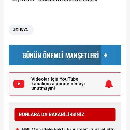
#DÜNYA
GÜNÜN ÖNEMLİ MANŞETLERİ
Videolar için YouTube
kanalımıza
abone olmayı
unutmayın!
BUNLARA DA BAKABİLİRSİNİZ
Milli Mücadele Vakfı, Erhürman’ı ziyaret etti: