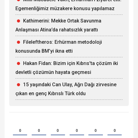
Egemenliğimiz müzakere konusu yapılamaz
Kathimerini: Mekke Ortak Savunma
Anlaşması Atina’da rahatsızlık yarattı
Fileleftheros: Erhürman metodoloji
konusunda BM’yi ikna etti
Hakan Fidan: Bizim için Kıbrıs'ta çözüm iki
devletli çözümün hayata geçmesi
15 yaşındaki Can Ulay, Ağrı Dağı zirvesine
çıkan en genç Kıbrıslı Türk oldu
0
0
0
0
0
0