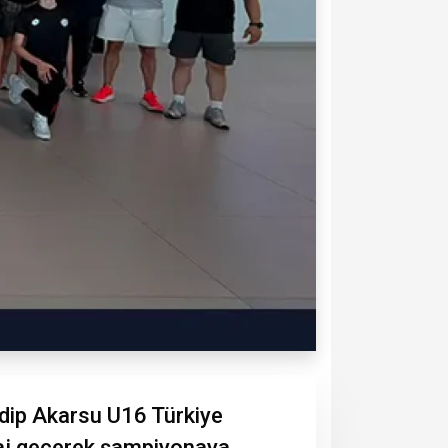
dip Akarsu U16 Türkiye
araj geçerek şampiyonaya