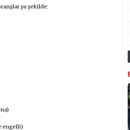
branşlar şu şekilde:
ama)
 engelli)