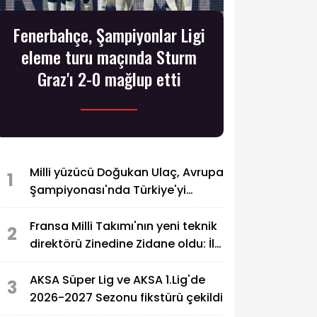
Fenerbahçe, Şampiyonlar Ligi
eleme turu maçında Sturm
Graz'ı 2-0 mağlup etti
Milli yüzücü Doğukan Ulaç, Avrupa
1
Şampiyonası'nda Türkiye'yi
temsil edecek
Fransa Milli Takımı'nın yeni teknik
2
direktörü Zinedine Zidane oldu: İlk
resmi maçı Türkiye
AKSA Süper Lig ve AKSA 1.Lig'de
3
2026-2027 Sezonu fikstürü çekildi