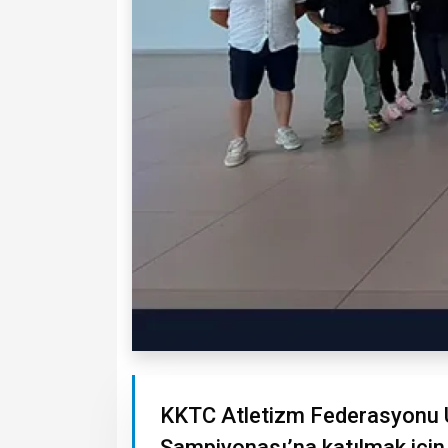
KKTC Atletizm Federasyonu U1
Şampiyonası’na katılmak için 