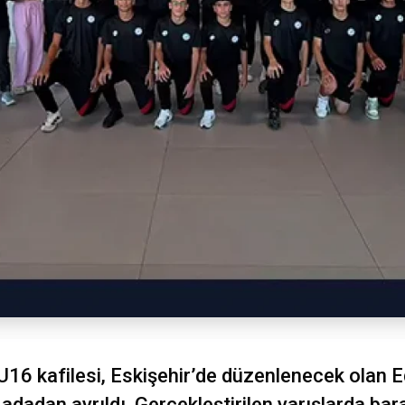
6 kafilesi, Eskişehir’de düzenlenecek olan E
adadan ayrıldı. Gerçekleştirilen yarışlarda b