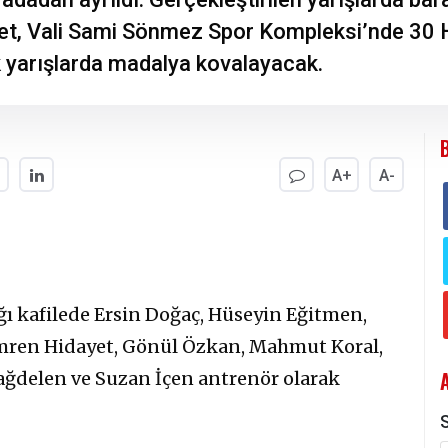
let, Vali Sami Sönmez Spor Kompleksi’nde 30
ek yarışlarda madalya kovalayacak.
A+
A-
ığı kafilede Ersin Doğaç, Hüseyin Eğitmen,
mren Hidayet, Gönül Özkan, Mahmut Koral,
ağdelen ve Suzan İçen antrenör olarak
S