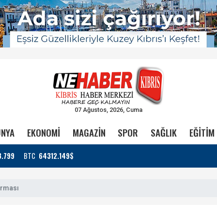
07 Ağustos, 2026, Cuma
NYA
EKONOMİ
MAGAZİN
SPOR
SAĞLIK
EĞİTİM
3.799
BTC
64312.149$
arması