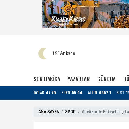
19°
Ankara
SON DAKİKA
YAZARLAR
GÜNDEM
DÜ
DOLAR
47.70
EURO
55.04
ALTIN
6552.1
BIST
1
ANA SAYFA
SPOR
Atletizmde Eskişehir çık