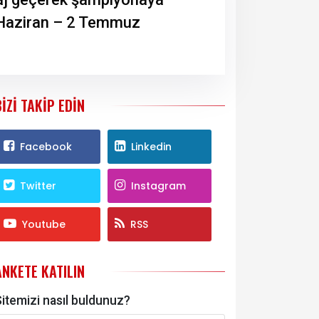
 Haziran – 2 Temmuz
BIZI TAKIP EDIN
Facebook
Linkedin
Twitter
Instagram
Youtube
RSS
ANKETE KATILIN
itemizi nasıl buldunuz?