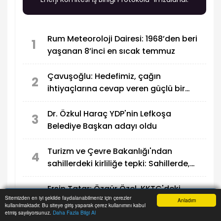
Rum Meteoroloji Dairesi: 1968’den beri
1
yaşanan 8’inci en sıcak temmuz
Çavuşoğlu: Hedefimiz, çağın
2
ihtiyaçlarına cevap veren güçlü bir
eğitim sistemi oluşturmak
Dr. Özkul Haraç YDP'nin Lefkoşa
3
Belediye Başkan adayı oldu
Turizm ve Çevre Bakanlığı'ndan
4
sahillerdeki kirliliğe tepki: Sahillerde,
utandıran manzaralar!
Ersin Tatar: Özgür Özel, KKTC'deki
5
Sitemizden en iyi şekilde faydalanabilmeniz için çerezler
seçim sürecine müdahale etti
Anladım
kullanılmaktadır. Bu siteye giriş yaparak çerez kullanımını kabul
Anasayfa
Yazarlar
Haber Ara
İhbar Hattı
Menu
etmiş sayılıyorsunuz.
Daha Fazla Bilgi Al