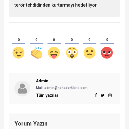
terör tehdidinden kurtarmayı hedefliyor
0
0
0
0
0
0
Admin
Mail:
admin@nehaberkibris.com
Tüm yazıları
Yorum Yazın