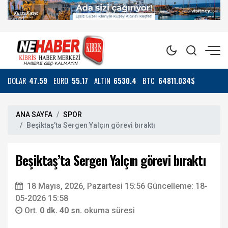
DOLAR
47.59
EURO
55.17
ALTIN
6530.4
BTC
64811.034$
ANA SAYFA
SPOR
Beşiktaş’ta Sergen Yalçın görevi bıraktı
Beşiktaş’ta Sergen Yalçın görevi bıraktı
18 Mayıs, 2026, Pazartesi 15:56
Güncelleme: 18-
05-2026 15:58
Ort.
0 dk. 40 sn.
okuma süresi