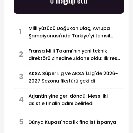
0 mağlup etti
Milli yüzücü Doğukan Ulaç, Avrupa
1
Şampiyonası'nda Türkiye'yi temsil
edecek
Fransa Milli Takımı'nın yeni teknik
2
direktörü Zinedine Zidane oldu: İlk resmi
maçı Türkiye
AKSA Süper Lig ve AKSA 1.Lig'de 2026-
3
2027 Sezonu fikstürü çekildi
Arjantin yine geri döndü: Messi iki
4
asistle finalin adını belirledi
5
Dünya Kupası'nda ilk finalist İspanya