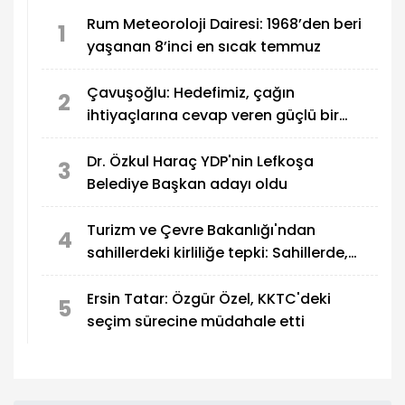
Rum Meteoroloji Dairesi: 1968’den beri
1
yaşanan 8’inci en sıcak temmuz
Çavuşoğlu: Hedefimiz, çağın
2
ihtiyaçlarına cevap veren güçlü bir
eğitim sistemi oluşturmak
Dr. Özkul Haraç YDP'nin Lefkoşa
3
Belediye Başkan adayı oldu
Turizm ve Çevre Bakanlığı'ndan
4
sahillerdeki kirliliğe tepki: Sahillerde,
utandıran manzaralar!
Ersin Tatar: Özgür Özel, KKTC'deki
5
seçim sürecine müdahale etti