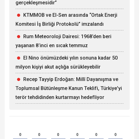
gerçekleşmesidir”
KTMMOB ve El-Sen arasında “Ortak Enerji
Komitesi İş Birliği Protokolü” imzalandı
Rum Meteoroloji Dairesi: 1968’den beri
yaşanan 8’inci en sıcak temmuz
El Nino önümüzdeki yılın sonuna kadar 50
milyon kişiyi akut açlığa sürükleyebilir
Recep Tayyip Erdoğan: Millî Dayanışma ve
Toplumsal Bütünleşme Kanun Teklifi, Türkiye'yi
terör tehdidinden kurtarmayı hedefliyor
0
0
0
0
0
0