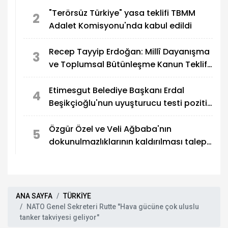
"Terörsüz Türkiye" yasa teklifi TBMM
2
Adalet Komisyonu'nda kabul edildi
Recep Tayyip Erdoğan: Millî Dayanışma
3
ve Toplumsal Bütünleşme Kanun Teklifi,
Türkiye'yi terör tehdidinden kurtarmayı
hedefliyor
Etimesgut Belediye Başkanı Erdal
4
Beşikçioğlu'nun uyuşturucu testi pozitif
çıktı
Özgür Özel ve Veli Ağbaba'nın
5
dokunulmazlıklarının kaldırılması talep
edildi
ANA SAYFA
TÜRKİYE
NATO Genel Sekreteri Rutte "Hava gücüne çok uluslu
tanker takviyesi geliyor"