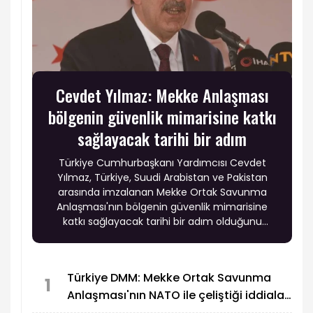
Cevdet Yılmaz: Mekke Anlaşması
bölgenin güvenlik mimarisine katkı
sağlayacak tarihi bir adım
Türkiye Cumhurbaşkanı Yardımcısı Cevdet
Yılmaz, Türkiye, Suudi Arabistan ve Pakistan
arasında imzalanan Mekke Ortak Savunma
Anlaşması'nın bölgenin güvenlik mimarisine
katkı sağlayacak tarihi bir adım olduğunu
belirtti. Yılmaz, anlaşmanın yalnızca güvenlik
alanında değil, ticaret, finans ve yatırım başta
olmak üzere ekonomik iş birliklerine de ivme
Türkiye DMM: Mekke Ortak Savunma
kazandırmasını beklediklerini ifade etti.
1
Anlaşması'nın NATO ile çeliştiği iddiaları
gerçek dışı