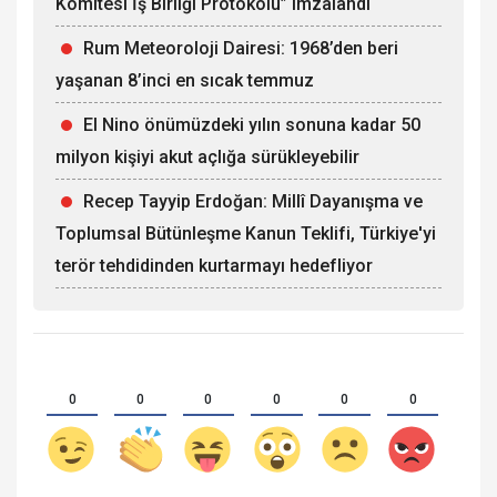
Komitesi İş Birliği Protokolü” imzalandı
Rum Meteoroloji Dairesi: 1968’den beri
yaşanan 8’inci en sıcak temmuz
El Nino önümüzdeki yılın sonuna kadar 50
milyon kişiyi akut açlığa sürükleyebilir
Recep Tayyip Erdoğan: Millî Dayanışma ve
Toplumsal Bütünleşme Kanun Teklifi, Türkiye'yi
terör tehdidinden kurtarmayı hedefliyor
0
0
0
0
0
0