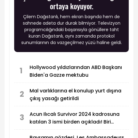
ortaya koyuyor.
Çilem Dağıstanlı, hem ekran başında hem de
sahnede adeta dur durak bilmiyor. Televizyon
programcılığındaki başarısıyla gönüllere taht
kuran Dağıstanlı, aynı zamanda protokol
sunumlarının da vazgeçilmez yüzü haline geldi.
Hollywood yıldızlarından ABD Başkanı
1
Biden'a Gazze mektubu
Mal varlıklarına el konulup yurt dışına
2
çıkış yasağı getirildi
Acun Ilıcalı Survivor 2024 kadrosuna
3
katılan 3 ismi birden açıkladı! Biri
MasterChef Türkiye'den...
Bayramın gözdesi, Les Ambassadeurs