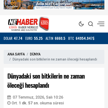
DOLAR
47.74
EURO
55.25
ALTIN
6660.5
BTC
64954.947$
ANA SAYFA
DÜNYA
Dünyadaki son bitkilerin ne zaman öleceği hesaplandı
Dünyadaki son bitkilerin ne zaman
öleceği hesaplandı
07 Temmuz, 2026, Salı 10:26
Ort.
1 dk. 57 sn.
okuma süresi