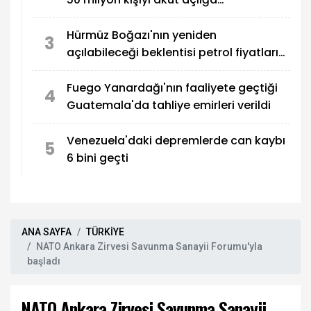
sürükleyebilir
Hürmüz Boğazı'nın yeniden
3
açılabileceği beklentisi petrol fiyatlarını
düşürdü
Fuego Yanardağı'nın faaliyete geçtiği
4
Guatemala'da tahliye emirleri verildi
Venezuela'daki depremlerde can kaybı
5
6 bini geçti
ANA SAYFA
TÜRKİYE
NATO Ankara Zirvesi Savunma Sanayii Forumu'yla
başladı
NATO Ankara Zirvesi Savunma Sanayii