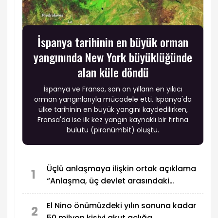
İspanya tarihinin en büyük orman
yangınında New York büyüklüğünde
alan küle döndü
İspanya ve Fransa, son on yılların en yıkıcı
orman yangınlarıyla mücadele etti. İspanya'da
ülke tarihinin en büyük yangını kaydedilirken,
Fransa'da ise ilk kez yangın kaynaklı bir fırtına
bulutu (pironümbit) oluştu.
Üçlü anlaşmaya ilişkin ortak açıklama
1
“Anlaşma, üç devlet arasındaki
savunma işbirliğinin geliştirilmesini
öngörüyor"
El Nino önümüzdeki yılın sonuna kadar
2
50 milyon kişiyi akut açlığa