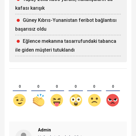
kafası karışık
Güney Kıbrıs-Yunanistan feribot bağlantısı
başarısız oldu
Eğlence mekanına tasarrufundaki tabanca
ile giden müşteri tutuklandı
0
0
0
0
0
0
Admin