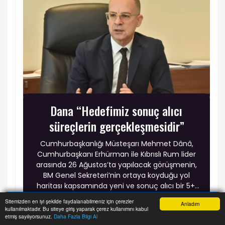
Dana “Hedefimiz sonuç alıcı
süreçlerin gerçekleşmesidir”
Cumhurbaşkanlığı Müsteşarı Mehmet Dânâ,
Cumhurbaşkanı Erhürman ile Kıbrıslı Rum lider
arasında 26 Ağustos’ta yapılacak görüşmenin,
BM Genel Sekreteri’nin ortaya koyduğu yol
haritası kapsamında yeni ve sonuç alıcı bir 5+1
toplantısına hazırlık niteliği taşıdığını belirtti.
Sitemizden en iyi şekilde faydalanabilmeniz için çerezler
Anladım
kullanılmaktadır. Bu siteye giriş yaparak çerez kullanımını kabul
Anasayfa
Yazarlar
Haber Ara
İhbar Hattı
Menu
etmiş sayılıyorsunuz.
Daha Fazla Bilgi Al