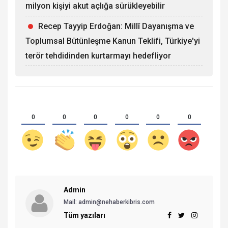
milyon kişiyi akut açlığa sürükleyebilir
Recep Tayyip Erdoğan: Millî Dayanışma ve
Toplumsal Bütünleşme Kanun Teklifi, Türkiye'yi
terör tehdidinden kurtarmayı hedefliyor
0
0
0
0
0
0
Admin
Mail:
admin@nehaberkibris.com
Tüm yazıları