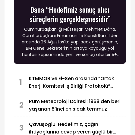
Dana “Hedefimiz sonuç alıcı
süreçlerin gerçekleşmesidir”
Cumhurbaşkanlığı Müsteşarı Mehmet Dânâ,
Cumhurbaşkanı Erhürman ile Kıbrıslı Rum lider
arasında 26 Ağustos’ta yapılacak görüşmenin,
BM Genel Sekreteri’nin ortaya koyduğu yol
haritası kapsamında yeni ve sonuç alıcı bir 5+1
toplantısına hazırlık niteliği taşıdığını belirtti.
KTMMOB ve El-Sen arasında “Ortak
1
Enerji Komitesi İş Birliği Protokolü”
imzalandı
Rum Meteoroloji Dairesi: 1968’den beri
2
yaşanan 8’inci en sıcak temmuz
Çavuşoğlu: Hedefimiz, çağın
3
ihtiyaçlarına cevap veren güçlü bir