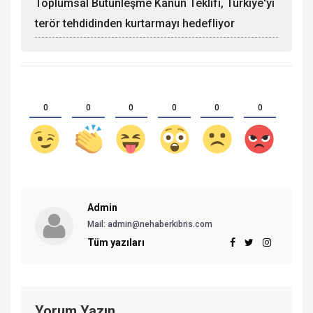
Toplumsal Bütünleşme Kanun Teklifi, Türkiye'yi
terör tehdidinden kurtarmayı hedefliyor
0
0
0
0
0
0
Admin
Mail: admin@nehaberkibris.com
Tüm yazıları
Yorum Yazın