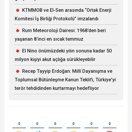
KTMMOB ve El-Sen arasında “Ortak Enerji
Komitesi İş Birliği Protokolü” imzalandı
Rum Meteoroloji Dairesi: 1968’den beri
yaşanan 8’inci en sıcak temmuz
El Nino önümüzdeki yılın sonuna kadar 50
milyon kişiyi akut açlığa sürükleyebilir
Recep Tayyip Erdoğan: Millî Dayanışma ve
Toplumsal Bütünleşme Kanun Teklifi, Türkiye'yi
terör tehdidinden kurtarmayı hedefliyor
0
0
0
0
0
0