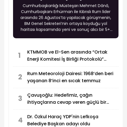
Cumhurbaşkanlığı Müsteşarı Mehmet Dânâ,
Cumhurbaşkanı Erhürman ile Kıbrıslı Rum lider
arasında 26 Ağustos’ta yapılacak görüşmenin,
BM Genel Sekreteri’nin ortaya koyduğu yol
haritası kapsamında yeni ve sonuç alıcı bir 5+1
toplantısına hazırlık niteliği taşıdığını belirtti.
KTMMOB ve El-Sen arasında “Ortak
1
Enerji Komitesi İş Birliği Protokolü”
imzalandı
Rum Meteoroloji Dairesi: 1968’den beri
2
yaşanan 8’inci en sıcak temmuz
Çavuşoğlu: Hedefimiz, çağın
3
ihtiyaçlarına cevap veren güçlü bir
eğitim sistemi oluşturmak
Dr. Özkul Haraç YDP'nin Lefkoşa
4
Belediye Başkan adayı oldu