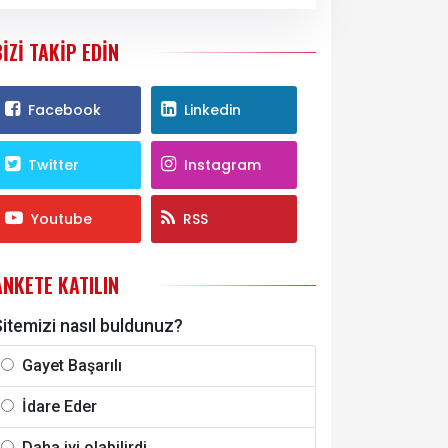
BIZI TAKIP EDIN
Facebook
Linkedin
Twitter
Instagram
Youtube
RSS
ANKETE KATILIN
itemizi nasıl buldunuz?
Gayet Başarılı
İdare Eder
Daha iyi olabilirdi