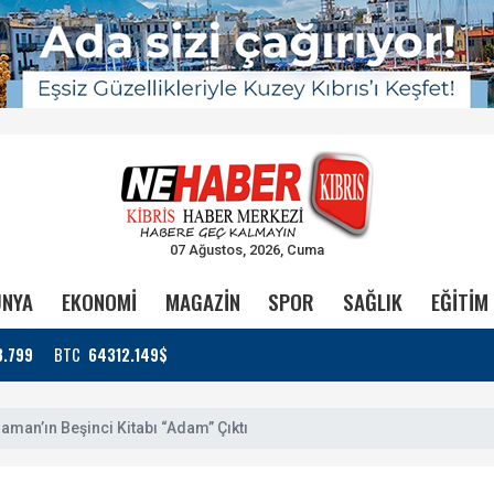
07 Ağustos, 2026, Cuma
NYA
EKONOMİ
MAGAZİN
SPOR
SAĞLIK
EĞİTİM
3.799
BTC
64312.149$
aman’ın Beşinci Kitabı “Adam” Çıktı