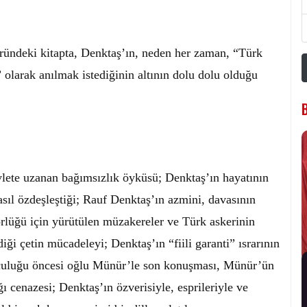
üründeki kitapta, Denktaş’ın, neden her zaman, “Türk
olarak anılmak istediğinin altının dolu dolu olduğu
evlete uzanan bağımsızlık öyküsü; Denktaş’ın hayatının
sıl özdeşleştiği; Rauf Denktaş’ın azmini, davasının
örlüğü için yürütülen müzakereler ve Türk askerinin
iği çetin mücadeleyi; Denktaş’ın “fiili garanti” ısrarının
lculuğu öncesi oğlu Münür’le son konuşması, Münür’ün
ı cenazesi; Denktaş’ın özverisiyle, esprileriyle ve