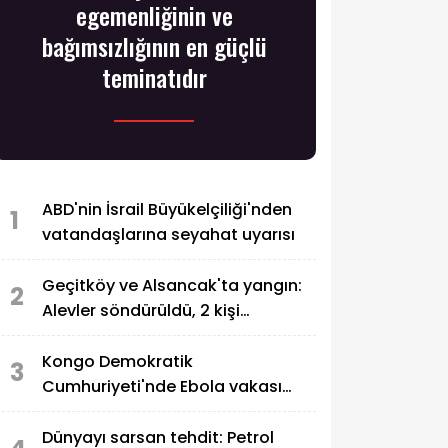
egemenliğinin ve
bağımsızlığının en güçlü
teminatıdır
ABD'nin İsrail Büyükelçiliği'nden
1
vatandaşlarına seyahat uyarısı
Geçitköy ve Alsancak'ta yangın:
2
Alevler söndürüldü, 2 kişi
tutuklandı
Kongo Demokratik
3
Cumhuriyeti'nde Ebola vakası
sayısı 2 bini aştı
Dünyayı sarsan tehdit: Petrol