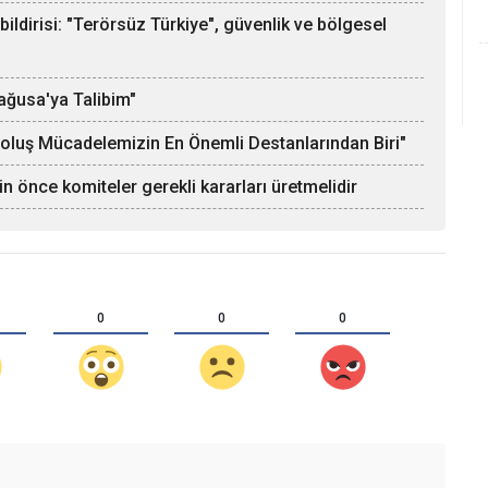
ildirisi: "Terörsüz Türkiye", güvenlik ve bölgesel
Mağusa'ya Talibim"
roluş Mücadelemizin En Önemli Destanlarından Biri"
in önce komiteler gerekli kararları üretmelidir
0
0
0