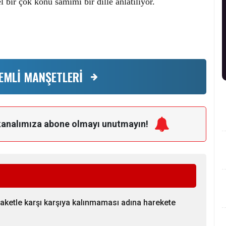
l bir çok konu samimi bir dille anlatılıyor.
EMLİ MANŞETLERİ
kanalımıza
abone olmayı unutmayın!
laketle karşı karşıya kalınmaması adına harekete