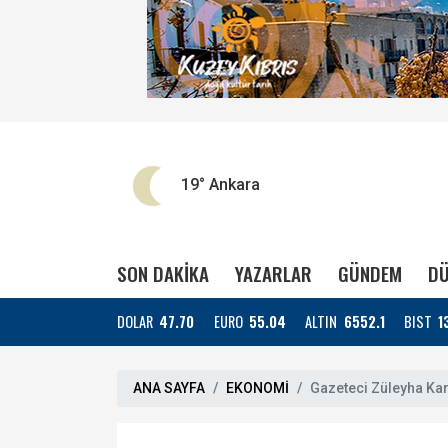
19°
Ankara
SON DAKİKA
YAZARLAR
GÜNDEM
DÜ
DOLAR
47.70
EURO
55.04
ALTIN
6552.1
BIST
1
ANA SAYFA
EKONOMİ
Gazeteci Züleyha Kar