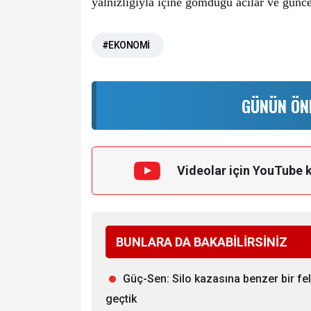
yalnızlığıyla içine gömdüğü acılar ve günce
#EKONOMİ
GÜNÜN ÖN
Videolar için YouTube 
BUNLARA DA BAKABİLİRSİNİZ
Güç-Sen: Silo kazasına benzer bir fe
geçtik