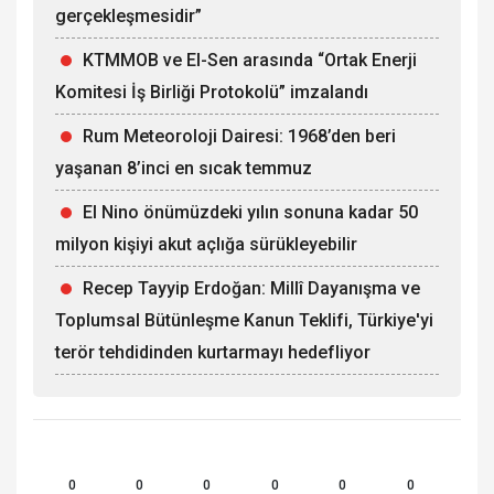
gerçekleşmesidir”
KTMMOB ve El-Sen arasında “Ortak Enerji
Komitesi İş Birliği Protokolü” imzalandı
Rum Meteoroloji Dairesi: 1968’den beri
yaşanan 8’inci en sıcak temmuz
El Nino önümüzdeki yılın sonuna kadar 50
milyon kişiyi akut açlığa sürükleyebilir
Recep Tayyip Erdoğan: Millî Dayanışma ve
Toplumsal Bütünleşme Kanun Teklifi, Türkiye'yi
terör tehdidinden kurtarmayı hedefliyor
0
0
0
0
0
0