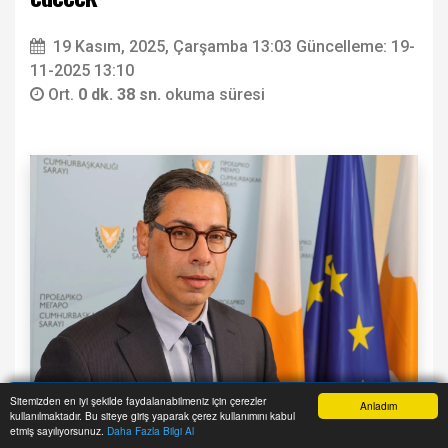
19 Kasım, 2025, Çarşamba 13:03
Güncelleme: 19-
11-2025 13:10
Ort.
0 dk. 38 sn.
okuma süresi
Sitemizden en iyi şekilde faydalanabilmeniz için çerezler
Anladım
kullanılmaktadır. Bu siteye giriş yaparak çerez kullanımını kabul
Anasayfa
Yazarlar
Haber Ara
İhbar Hattı
Menu
Rum Dışişleri Bakanı Konstantinos Kombos,
etmiş sayılıyorsunuz.
Daha Fazla Bilgi Al