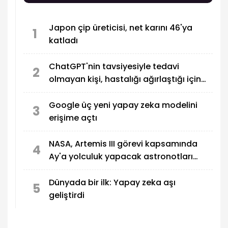
Japon çip üreticisi, net karını 46'ya
1
katladı
ChatGPT'nin tavsiyesiyle tedavi
2
olmayan kişi, hastalığı ağırlaştığı için
OpenAI'a dava açtı
Google üç yeni yapay zeka modelini
3
erişime açtı
NASA, Artemis III görevi kapsamında
4
Ay'a yolculuk yapacak astronotları
açıkladı
Dünyada bir ilk: Yapay zeka aşı
5
geliştirdi