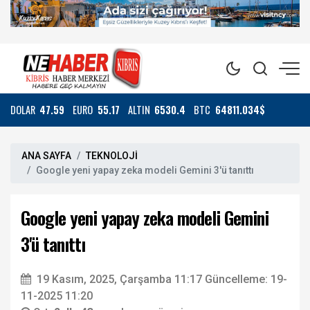
DOLAR
47.59
EURO
55.17
ALTIN
6530.4
BTC
64811.034$
ANA SAYFA
TEKNOLOJİ
Google yeni yapay zeka modeli Gemini 3'ü tanıttı
Google yeni yapay zeka modeli Gemini
3'ü tanıttı
19 Kasım, 2025, Çarşamba 11:17
Güncelleme: 19-
11-2025 11:20