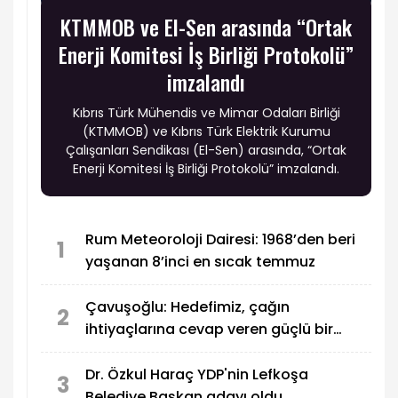
KTMMOB ve El-Sen arasında “Ortak
Enerji Komitesi İş Birliği Protokolü”
imzalandı
Kıbrıs Türk Mühendis ve Mimar Odaları Birliği
(KTMMOB) ve Kıbrıs Türk Elektrik Kurumu
Çalışanları Sendikası (El-Sen) arasında, “Ortak
Enerji Komitesi İş Birliği Protokolü” imzalandı.
Rum Meteoroloji Dairesi: 1968’den beri
1
yaşanan 8’inci en sıcak temmuz
Çavuşoğlu: Hedefimiz, çağın
2
ihtiyaçlarına cevap veren güçlü bir
eğitim sistemi oluşturmak
Dr. Özkul Haraç YDP'nin Lefkoşa
3
Belediye Başkan adayı oldu