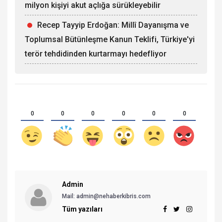
milyon kişiyi akut açlığa sürükleyebilir
Recep Tayyip Erdoğan: Millî Dayanışma ve
Toplumsal Bütünleşme Kanun Teklifi, Türkiye'yi
terör tehdidinden kurtarmayı hedefliyor
0
0
0
0
0
0
Admin
Mail: admin@nehaberkibris.com
Tüm yazıları