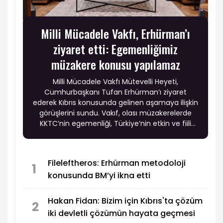
Milli Mücadele Vakfı, Erhürman’ı
ziyaret etti: Egemenliğimiz
müzakere konusu yapılamaz
Milli Mücadele Vakfı Mütevelli Heyeti,
Cumhurbaşkanı Tufan Erhürman’ı ziyaret
ederek Kıbrıs konusunda gelinen aşamaya ilişkin
görüşlerini sundu. Vakıf, olası müzakerelerde
KKTC’nin egemenliği, Türkiye’nin etkin ve fiili
garantisi ile Türk askerinin adadaki varlığının
tartışma konusu yapılmaması gerektiğini
vurgularken, Rum tarafının uzlaşmazlığının
Fileleftheros: Erhürman metodoloji
sürmesi halinde KKTC’nin tanınmasına yönelik
1
konusunda BM’yi ikna etti
adımların gündeme taşınmasını istedi.
Hakan Fidan: Bizim için Kıbrıs'ta çözüm
2
iki devletli çözümün hayata geçmesi