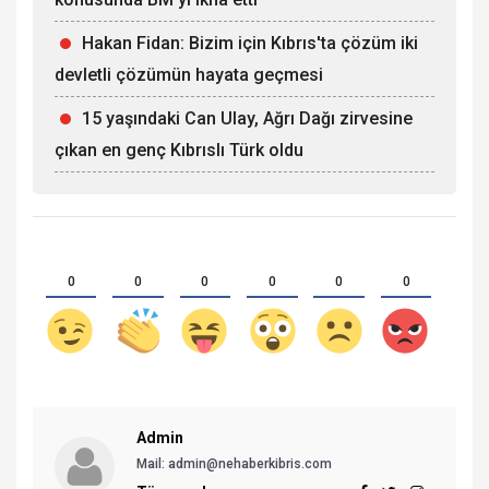
Hakan Fidan: Bizim için Kıbrıs'ta çözüm iki
devletli çözümün hayata geçmesi
15 yaşındaki Can Ulay, Ağrı Dağı zirvesine
çıkan en genç Kıbrıslı Türk oldu
0
0
0
0
0
0
Admin
Mail: admin@nehaberkibris.com