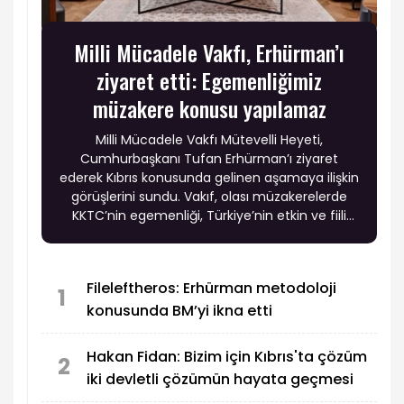
Milli Mücadele Vakfı, Erhürman’ı
ziyaret etti: Egemenliğimiz
müzakere konusu yapılamaz
Milli Mücadele Vakfı Mütevelli Heyeti,
Cumhurbaşkanı Tufan Erhürman’ı ziyaret
ederek Kıbrıs konusunda gelinen aşamaya ilişkin
görüşlerini sundu. Vakıf, olası müzakerelerde
KKTC’nin egemenliği, Türkiye’nin etkin ve fiili
garantisi ile Türk askerinin adadaki varlığının
tartışma konusu yapılmaması gerektiğini
vurgularken, Rum tarafının uzlaşmazlığının
Fileleftheros: Erhürman metodoloji
sürmesi halinde KKTC’nin tanınmasına yönelik
1
konusunda BM’yi ikna etti
adımların gündeme taşınmasını istedi.
Hakan Fidan: Bizim için Kıbrıs'ta çözüm
2
iki devletli çözümün hayata geçmesi