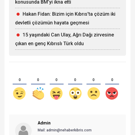
konusunda BM’yi ikna etti
Hakan Fidan: Bizim için Kıbrıs'ta çözüm iki
devletli çözümün hayata geçmesi
15 yaşındaki Can Ulay, Ağrı Dağı zirvesine
çıkan en genç Kıbrıslı Türk oldu
0
0
0
0
0
0
Admin
Mail:
admin@nehaberkibris.com