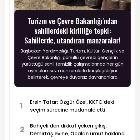
Turizm ve Çevre Bakanlığı'ndan
sahillerdeki kirliliğe tepki:
Sahillerde, utandıran manzaralar!
Başbakan Yardımcılığı, Turizm, Kültür, Gençlik ve
Çevre Bakanlığı, gönüllü çevreci gençlerin
yürüttüğü sahil temizlik çalışmalarında her gün
aynı olumsuz manzaralarla karşılaşıldığını
belirterek, çevreye duyarsız davrananlara
yönelik cezaların artırılmasının gündemde
olduğunu açıkladı.
Ersin Tatar: Özgür Özel, KKTC'deki
1
seçim sürecine müdahale etti
Bahçeli'den dikkat çeken çıkış:
2
Demirtaş evine, Öcalan umut hakkına