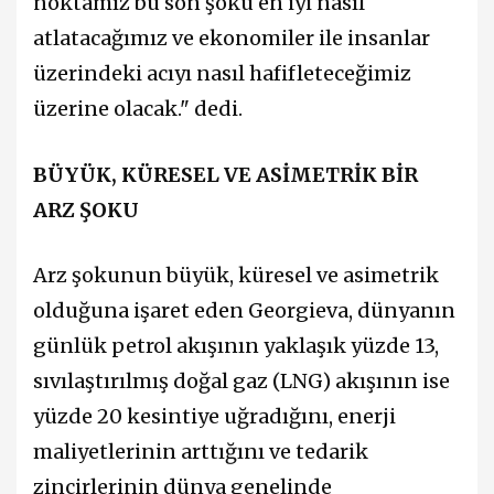
noktamız bu son şoku en iyi nasıl
atlatacağımız ve ekonomiler ile insanlar
üzerindeki acıyı nasıl hafifleteceğimiz
üzerine olacak." dedi.
BÜYÜK, KÜRESEL VE ASİMETRİK BİR
ARZ ŞOKU
Arz şokunun büyük, küresel ve asimetrik
olduğuna işaret eden Georgieva, dünyanın
günlük petrol akışının yaklaşık yüzde 13,
sıvılaştırılmış doğal gaz (LNG) akışının ise
yüzde 20 kesintiye uğradığını, enerji
maliyetlerinin arttığını ve tedarik
zincirlerinin dünya genelinde