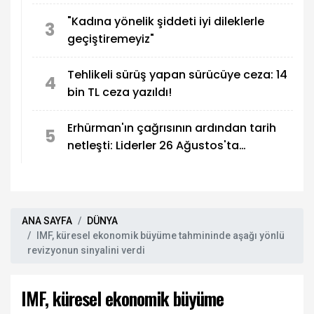
kavuşmalı
"Kadına yönelik şiddeti iyi dileklerle
3
geçiştiremeyiz"
Tehlikeli sürüş yapan sürücüye ceza: 14
4
bin TL ceza yazıldı!
Erhürman'ın çağrısının ardından tarih
5
netleşti: Liderler 26 Ağustos'ta
buluşuyor
ANA SAYFA
DÜNYA
IMF, küresel ekonomik büyüme tahmininde aşağı yönlü
revizyonun sinyalini verdi
IMF, küresel ekonomik büyüme