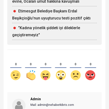
evine, Öcalan umut hakkına kavuşmalı
Etimesgut Belediye Başkanı Erdal
Beşikçioğlu'nun uyuşturucu testi pozitif çıktı
"Kadına yönelik şiddeti iyi dileklerle
geçiştiremeyiz"
0
0
0
0
0
0
Admin
Mail:
admin@nehaberkibris.com