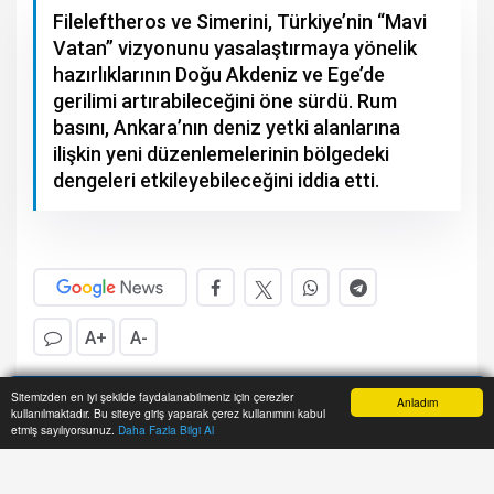
Fileleftheros ve Simerini, Türkiye’nin “Mavi
Vatan” vizyonunu yasalaştırmaya yönelik
hazırlıklarının Doğu Akdeniz ve Ege’de
gerilimi artırabileceğini öne sürdü. Rum
basını, Ankara’nın deniz yetki alanlarına
ilişkin yeni düzenlemelerinin bölgedeki
dengeleri etkileyebileceğini iddia etti.
A+
A-
Sitemizden en iyi şekilde faydalanabilmeniz için çerezler
Anladım
kullanılmaktadır. Bu siteye giriş yaparak çerez kullanımını kabul
Anasayfa
Yazarlar
Haber Ara
İhbar Hattı
Menu
etmiş sayılıyorsunuz.
Daha Fazla Bilgi Al
Rum basınında bugün yer alan bir haberde,
Ankara’nın denizle ilgili taleplerini iç