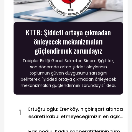
KTTB: Şiddeti ortaya çıkmadan
önleyecek mekanizmaları
güçlendirmek zorundayız
Tabipler Birliği Genel Sekreteri Sinem Şığıt İkiz,
son dönemde artan şiddet olaylarının
toplumun güven duygusunu sarstığını
belirterek, "Şiddeti ortaya çıkmadan önleyecek
mekanizmaları güçlendirmek zorundayız" dedi.
Ertuğruloğlu: Erenköy, hiçbir şart altında
1
esareti kabul etmeyeceğimizin en açık
kanıtıdır
Hasipoğlu: Kadın kooperatiflerinin tüm