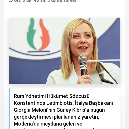
Ort.
0 dk. 48 sn.
okuma süresi
Rum Yönetimi Hükümet Sözcüsü
Konstantinos Letimbiotis, İtalya Başbakanı
Giorgia Meloni’nin Güney Kıbrıs’a bugün
gerçekleştirmesi planlanan ziyaretin,
Modena’da meydana gelen ve