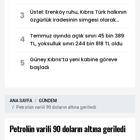
100 karşılayacağız
Üstel: Erenköy ruhu, Kıbrıs Türk halkının
3
özgürlük iradesinin simgesi olarak
sonsuza dek yaşayacak
Temmuz ayında açlık sınırı 45 bin 389
4
TL, yoksulluk sınırı 244 bin 818 TL oldu
Güney Kıbrıs’ta yeni kabine göreve
5
başladı
ANA SAYFA
GÜNDEM
Petrolün varili 90 doların altına geriledi
Petrolün varili 90 doların altına geriledi