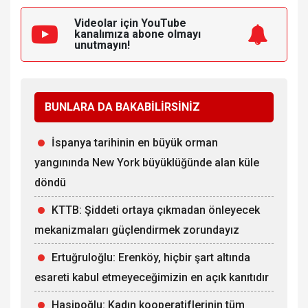
Videolar için YouTube
kanalımıza
abone olmayı
unutmayın!
BUNLARA DA BAKABİLİRSİNİZ
İspanya tarihinin en büyük orman
yangınında New York büyüklüğünde alan küle
döndü
KTTB: Şiddeti ortaya çıkmadan önleyecek
mekanizmaları güçlendirmek zorundayız
Ertuğruloğlu: Erenköy, hiçbir şart altında
esareti kabul etmeyeceğimizin en açık kanıtıdır
Hasipoğlu: Kadın kooperatiflerinin tüm