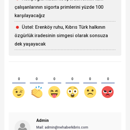
çalışanlarının sigorta primlerini yüzde 100
karşılayacağız
Üstel: Erenköy ruhu, Kıbrıs Türk halkının
özgürlük iradesinin simgesi olarak sonsuza
dek yaşayacak
0
0
0
0
0
0
Admin
Mail:
admin@nehaberkibris.com