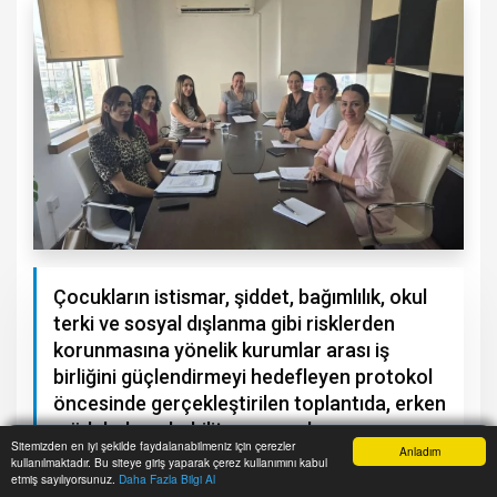
Çocukların istismar, şiddet, bağımlılık, okul
terki ve sosyal dışlanma gibi risklerden
korunmasına yönelik kurumlar arası iş
birliğini güçlendirmeyi hedefleyen protokol
öncesinde gerçekleştirilen toplantıda, erken
müdahale, rehabilitasyon ve koruyucu
Sitemizden en iyi şekilde faydalanabilmeniz için çerezler
Anladım
hizmetlerin etkinliğinin artırılması ele alındı.
kullanılmaktadır. Bu siteye giriş yaparak çerez kullanımını kabul
Anasayfa
Yazarlar
Haber Ara
İhbar Hattı
Menu
etmiş sayılıyorsunuz.
Daha Fazla Bilgi Al