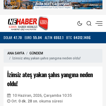
DOLAR
47.70
EURO
55.04
ALTIN
6552.1
BTC
64312.149$
ANA SAYFA
GÜNDEM
İzinsiz ateş yakan şahıs yangına neden oldu!
İzinsiz ateş yakan şahıs yangına neden
oldu!
10 Haziran, 2026, Çarşamba 10:35
Ort.
0 dk. 28 sn.
okuma süresi