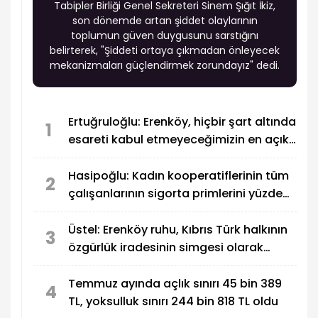
Tabipler Birliği Genel Sekreteri Sinem Şığıt İkiz,
son dönemde artan şiddet olaylarının
toplumun güven duygusunu sarstığını
belirterek, "Şiddeti ortaya çıkmadan önleyecek
mekanizmaları güçlendirmek zorundayız" dedi.
Ertuğruloğlu: Erenköy, hiçbir şart altında
1
esareti kabul etmeyeceğimizin en açık
kanıtıdır
Hasipoğlu: Kadın kooperatiflerinin tüm
2
çalışanlarının sigorta primlerini yüzde
100 karşılayacağız
Üstel: Erenköy ruhu, Kıbrıs Türk halkının
3
özgürlük iradesinin simgesi olarak
sonsuza dek yaşayacak
Temmuz ayında açlık sınırı 45 bin 389
4
TL, yoksulluk sınırı 244 bin 818 TL oldu