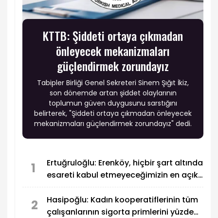
KTTB: Şiddeti ortaya çıkmadan
önleyecek mekanizmaları
güçlendirmek zorundayız
Tabipler Birliği Genel Sekreteri Sinem Şığıt İkiz,
son dönemde artan şiddet olaylarının
toplumun güven duygusunu sarstığını
belirterek, "Şiddeti ortaya çıkmadan önleyecek
mekanizmaları güçlendirmek zorundayız" dedi.
Ertuğruloğlu: Erenköy, hiçbir şart altında
1
esareti kabul etmeyeceğimizin en açık
kanıtıdır
Hasipoğlu: Kadın kooperatiflerinin tüm
2
çalışanlarının sigorta primlerini yüzde