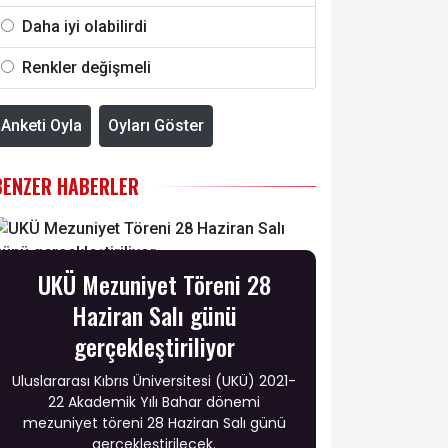
Daha iyi olabilirdi
Renkler değişmeli
Anketi Oyla
Oyları Göster
BENZER HABERLER
UKÜ Mezuniyet Töreni 28
Haziran Salı günü
gerçekleştiriliyor
Uluslararası Kıbrıs Üniversitesi (UKÜ) 2021-
22 Akademik Yılı Bahar dönemi
mezuniyet töreni 28 Haziran Salı günü
gerçekleştirilecek.