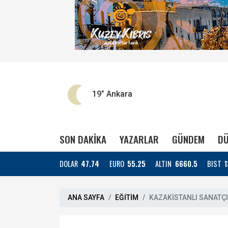
19°
Ankara
SON DAKİKA
YAZARLAR
GÜNDEM
DÜ
DOLAR
47.74
EURO
55.25
ALTIN
6660.5
BIST
1
ANA SAYFA
EĞİTİM
KAZAKİSTANLI SANATÇIL