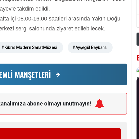
ayev’e takdim edildi.
hafta içi 08.00-16.00 saatleri arasında Yakın Doğu
rkezi sergi salonunda ziyaret edilebilecek.
#Kıbrıs Modern Sanat Müzesi
#Ayşegül Baybars
EMLİ MANŞETLERİ
kanalımıza
abone olmayı unutmayın!