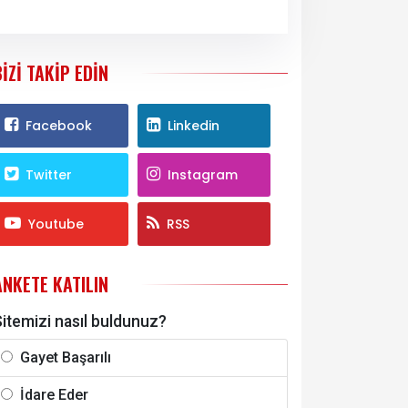
BIZI TAKIP EDIN
Facebook
Linkedin
Twitter
Instagram
Youtube
RSS
ANKETE KATILIN
itemizi nasıl buldunuz?
Gayet Başarılı
İdare Eder