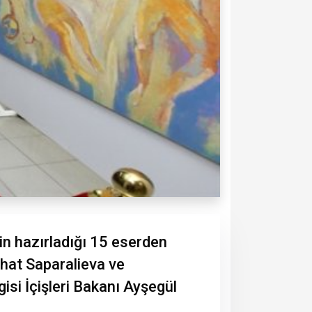
n hazırladığı 15 eserden
khat Saparalieva ve
si İçişleri Bakanı Ayşegül