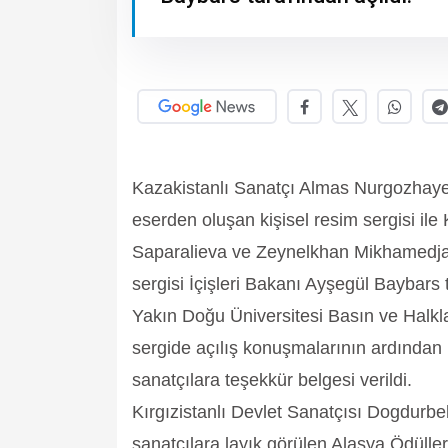
Kazakistanlı Sanatçı Almas Nurgozhayev
eserden oluşan kişisel resim sergisi il
Saparalieva ve Zeynelkhan Mikhamedjan
sergisi İçişleri Bakanı Ayşegül Baybars t
Yakın Doğu Üniversitesi Basın ve Halkla 
sergide açılış konuşmalarının ardından 
sanatçılara teşekkür belgesi verildi.
Kırgızistanlı Devlet Sanatçısı Dogdurb
sanatçılara layık görülen Alasya Ödüll