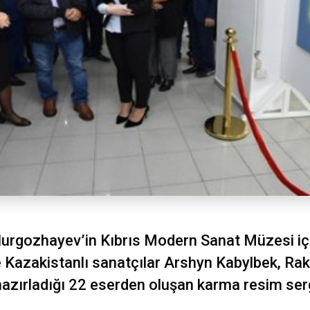
urgozhayev’in Kıbrıs Modern Sanat Müzesi içi
ile Kazakistanlı sanatçılar Arshyn Kabylbek, Ra
zırladığı 22 eserden oluşan karma resim sergi