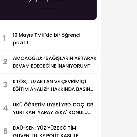
19 Mayıs TMK’da bir öğrenci
1
pozitif
AMCAOĞLU: “BAĞIŞLARIN ARTARAK
2
DEVAM EDECEĞİNE İNANIYORUM”
KTÖS, “UZAKTAN VE ÇEVRİMİÇİ
3
EĞİTİM ANALİZİ” HAKKINDA BASIN
TOPLANTISI DÜZENLEDİ
UKÜ ÖĞRETİM ÜYESİ YRD. DOÇ. DR.
4
YURTKAN 'YAPAY ZEKA' KONULU
SEMİNER DÜZENLEDİ
DAÜ-SEN: YÜZ YÜZE EĞİTİM
5
GÜVENLİ ÜLKE POLİTİKASI İLE