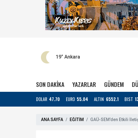
19°
Ankara
SON DAKİKA
YAZARLAR
GÜNDEM
DÜ
DOLAR
47.70
EURO
55.04
ALTIN
6552.1
BIST
1
ANA SAYFA
EĞİTİM
GAÜ-SEM’den Etkili İleti