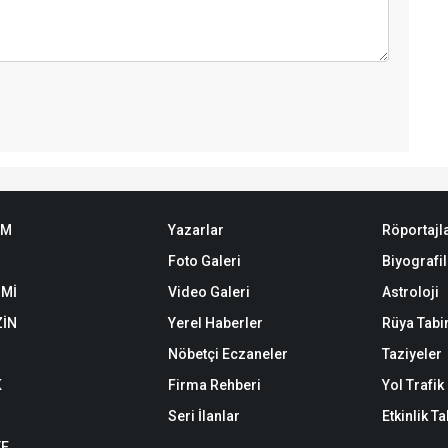
EM
Yazarlar
Röportajl
Foto Galeri
Biyografil
Mİ
Video Galeri
Astroloji
İN
Yerel Haberler
Rüya Tabir
Nöbetçi Eczaneler
Taziyeler
K
Firma Rehberi
Yol Trafi
Seri İlanlar
Etkinlik T
YE