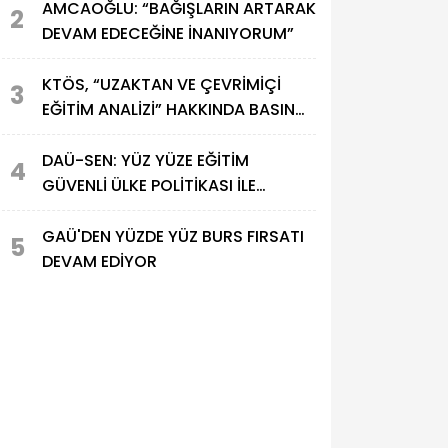
AMCAOĞLU: “BAĞIŞLARIN ARTARAK
2
DEVAM EDECEĞİNE İNANIYORUM”
KTÖS, “UZAKTAN VE ÇEVRİMİÇİ
3
EĞİTİM ANALİZİ” HAKKINDA BASIN
TOPLANTISI DÜZENLEDİ
DAÜ-SEN: YÜZ YÜZE EĞİTİM
4
GÜVENLİ ÜLKE POLİTİKASI İLE
MÜMKÜN
GAÜ'DEN YÜZDE YÜZ BURS FIRSATI
5
DEVAM EDİYOR