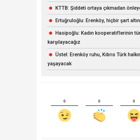
KTTB: Şiddeti ortaya çıkmadan önle
Ertuğruloğlu: Erenköy, hiçbir şart alt
Hasipoğlu: Kadın kooperatiflerinin tü
karşılayacağız
Üstel: Erenköy ruhu, Kıbrıs Türk halk
yaşayacak
0
0
0