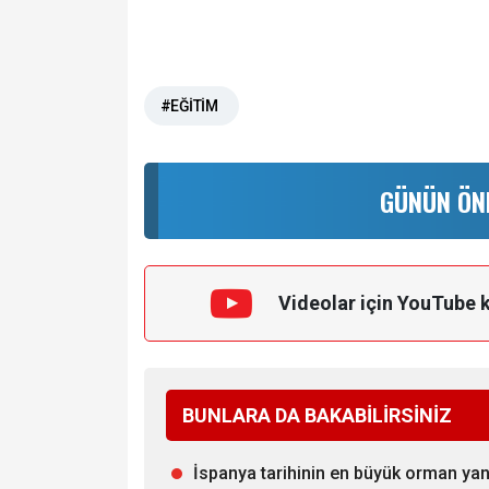
#EĞİTİM
GÜNÜN ÖN
Videolar için YouTube 
BUNLARA DA BAKABİLİRSİNİZ
İspanya tarihinin en büyük orman ya