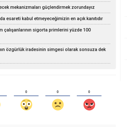
yecek mekanizmaları güçlendirmek zorundayız
ında esareti kabul etmeyeceğimizin en açık kanıtıdır
m çalışanlarının sigorta primlerini yüzde 100
ının özgürlük iradesinin simgesi olarak sonsuza dek
0
0
0