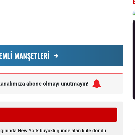
EMLİ MANŞETLERİ
kanalımıza
abone olmayı unutmayın!
ngınında New York büyüklüğünde alan küle döndü