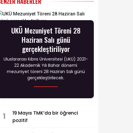
BENZER HABERLER
UKÜ Mezuniyet Töreni 28
Haziran Salı günü
gerçekleştiriliyor
Uluslararası Kıbrıs Üniversitesi (UKÜ) 2021-
22 Akademik Yılı Bahar dönemi
mezuniyet töreni 28 Haziran Salı günü
gerçekleştirilecek.
19 Mayıs TMK’da bir öğrenci
1
pozitif