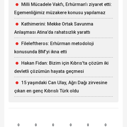
Milli Mücadele Vakfı, Erhürman’ı ziyaret etti:
Egemenliğimiz müzakere konusu yapılamaz
Kathimerini: Mekke Ortak Savunma
Anlaşması Atina’da rahatsızlık yarattı
Fileleftheros: Erhürman metodoloji
konusunda BM’yi ikna etti
Hakan Fidan: Bizim için Kıbrıs'ta çözüm iki
devletli çözümün hayata geçmesi
15 yaşındaki Can Ulay, Ağrı Dağı zirvesine
çıkan en genç Kıbrıslı Türk oldu
0
0
0
0
0
0