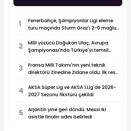
Fenerbahçe, Şampiyonlar Ligi eleme
1
turu maçında Sturm Graz'ı 2-0 mağlup
etti
Milli yüzücü Doğukan Ulaç, Avrupa
2
Şampiyonası'nda Türkiye'yi temsil
edecek
Fransa Milli Takımı'nın yeni teknik
3
direktörü Zinedine Zidane oldu: İlk resmi
maçı Türkiye
AKSA Süper Lig ve AKSA 1.Lig'de 2026-
4
2027 Sezonu fikstürü çekildi
Arjantin yine geri döndü: Messi iki
5
asistle finalin adını belirledi