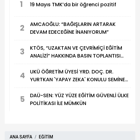
1
19 Mayıs TMK’da bir öğrenci pozitif
AMCAOĞLU: “BAĞIŞLARIN ARTARAK
2
DEVAM EDECEĞİNE İNANIYORUM”
KTÖS, “UZAKTAN VE ÇEVRİMİÇİ EĞİTİM
3
ANALİZİ” HAKKINDA BASIN TOPLANTISI
DÜZENLEDİ
UKÜ ÖĞRETİM ÜYESİ YRD. DOÇ. DR.
4
YURTKAN 'YAPAY ZEKA' KONULU SEMİNER
DÜZENLEDİ
DAÜ-SEN: YÜZ YÜZE EĞİTİM GÜVENLİ ÜLKE
5
POLİTİKASI İLE MÜMKÜN
ANA SAYFA
EĞİTİM