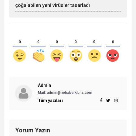
çoğalabilen yeni virüsler tasarladı
0
0
0
0
0
0
Admin
Mail: admin@nehaberkibris.com
Tüm yazıları
Yorum Yazın