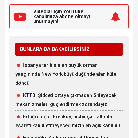
Videolar için YouTube
kanalımıza
abone olmayı
unutmayın!
BUNLARA DA BAKABİLİRSİNİZ
İspanya tarihinin en büyük orman
yangınında New York büyüklüğünde alan küle
döndü
KTTB: Şiddeti ortaya çıkmadan önleyecek
mekanizmaları güçlendirmek zorundayız
Ertuğruloğlu: Erenköy, hiçbir şart altında
esareti kabul etmeyeceğimizin en açık kanıtıdır
Hasipoğlu: Kadın kooperatiflerinin tüm