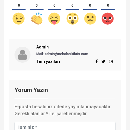
0
0
0
0
0
0
Admin
Mail: admin@nehaberkibris.com
Tüm yazıları
Yorum Yazın
E-posta hesabınız sitede yayımlanmayacaktır.
Gerekli alanlar
*
ile işaretlenmişdir.