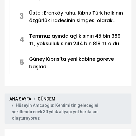
100 karşılayacağız
Üstel: Erenköy ruhu, Kıbrıs Türk halkının
3
özgürlük iradesinin simgesi olarak
sonsuza dek yaşayacak
Temmuz ayında açlık sınırı 45 bin 389
4
TL, yoksulluk sınırı 244 bin 818 TL oldu
Güney Kıbrıs’ta yeni kabine göreve
5
başladı
ANA SAYFA
GÜNDEM
Hüseyin Amcaoğlu: Kentimizin geleceğini
şekillendirecek 30 yıllık altyapı yol haritasını
oluşturuyoruz