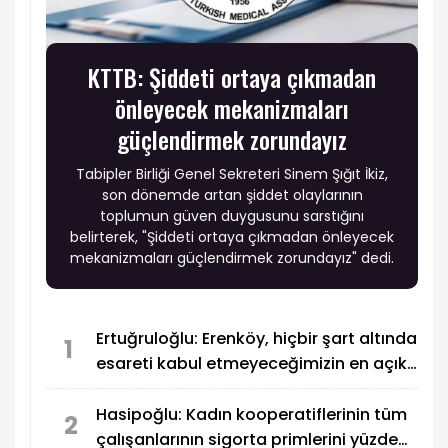
KTTB: Şiddeti ortaya çıkmadan
önleyecek mekanizmaları
güçlendirmek zorundayız
Tabipler Birliği Genel Sekreteri Sinem Şığıt İkiz,
son dönemde artan şiddet olaylarının
toplumun güven duygusunu sarstığını
belirterek, "Şiddeti ortaya çıkmadan önleyecek
mekanizmaları güçlendirmek zorundayız" dedi.
Ertuğruloğlu: Erenköy, hiçbir şart altında
1
esareti kabul etmeyeceğimizin en açık
kanıtıdır
Hasipoğlu: Kadın kooperatiflerinin tüm
2
çalışanlarının sigorta primlerini yüzde