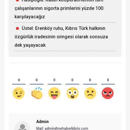
çalışanlarının sigorta primlerini yüzde 100
karşılayacağız
Üstel: Erenköy ruhu, Kıbrıs Türk halkının
özgürlük iradesinin simgesi olarak sonsuza
dek yaşayacak
0
0
0
0
0
0
Admin
Mail:
admin@nehaberkibris.com