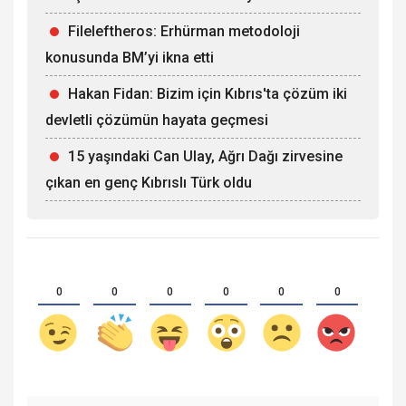
Fileleftheros: Erhürman metodoloji
konusunda BM’yi ikna etti
Hakan Fidan: Bizim için Kıbrıs'ta çözüm iki
devletli çözümün hayata geçmesi
15 yaşındaki Can Ulay, Ağrı Dağı zirvesine
çıkan en genç Kıbrıslı Türk oldu
0
0
0
0
0
0