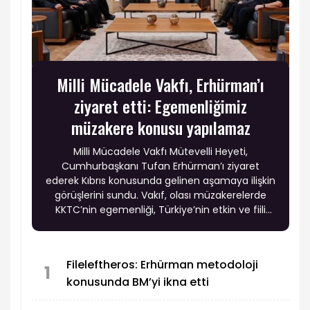
Milli Mücadele Vakfı, Erhürman’ı
ziyaret etti: Egemenliğimiz
müzakere konusu yapılamaz
Milli Mücadele Vakfı Mütevelli Heyeti,
Cumhurbaşkanı Tufan Erhürman’ı ziyaret
ederek Kıbrıs konusunda gelinen aşamaya ilişkin
görüşlerini sundu. Vakıf, olası müzakerelerde
KKTC’nin egemenliği, Türkiye’nin etkin ve fiili
garantisi ile Türk askerinin adadaki varlığının
tartışma konusu yapılmaması gerektiğini
vurgularken, Rum tarafının uzlaşmazlığının
Fileleftheros: Erhürman metodoloji
sürmesi halinde KKTC’nin tanınmasına yönelik
1
konusunda BM’yi ikna etti
adımların gündeme taşınmasını istedi.