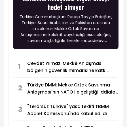
hedef almıyor
Türkiye Cumhurbaşkanı Recep Tayyip Erdoğan,
Türkiye, Suudi Arabistan ve Pakistan arasında
imzalanan Mekke Ortak Savunma
Anlaşması'nın kolektif caydırıcılığı esas aldığını,
savunma işbirliği ile terörle mücadeleyi
güçlendireceğini belirtti. Erdoğan, anlaşmanın
hiçbir ülkeyi hedef almadığını ve bölgenin
huzur, refah ve istikrarına katkı sağlamayı
Cevdet Yılmaz: Mekke Anlaşması
amaçladığını vurguladı.
1
bölgenin güvenlik mimarisine katkı
sağlayacak tarihi bir adım
Türkiye DMM: Mekke Ortak Savunma
2
Anlaşması'nın NATO ile çeliştiği iddiaları
gerçek dışı
"Terörsüz Türkiye" yasa teklifi TBMM
3
Adalet Komisyonu'nda kabul edildi