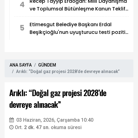
Recep Tayyip Erdoğan: Millî Dayanışma
4
ve Toplumsal Bütünleşme Kanun Teklifi,
Türkiye'yi terör tehdidinden kurtarmayı
hedefliyor
Etimesgut Belediye Başkanı Erdal
5
Beşikçioğlu'nun uyuşturucu testi pozitif
çıktı
ANA SAYFA
GÜNDEM
Arıklı: “Doğal gaz projesi 2028’de devreye alınacak”
Arıklı: “Doğal gaz projesi 2028’de
devreye alınacak”
03 Haziran, 2026, Çarşamba 10:40
Ort.
2 dk. 47 sn.
okuma süresi