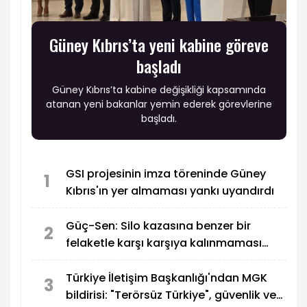
Güney Kıbrıs’ta yeni kabine göreve
başladı
Güney Kıbrıs’ta kabine değişikliği kapsamında
atanan yeni bakanlar yemin ederek görevlerine
başladı.
GSI projesinin imza töreninde Güney
1
Kıbrıs'ın yer almaması yankı uyandırdı
Güç-Sen: Silo kazasına benzer bir
2
felaketle karşı karşıya kalınmaması
adına harekete geçtik
Türkiye İletişim Başkanlığı'ndan MGK
3
bildirisi: "Terörsüz Türkiye", güvenlik ve