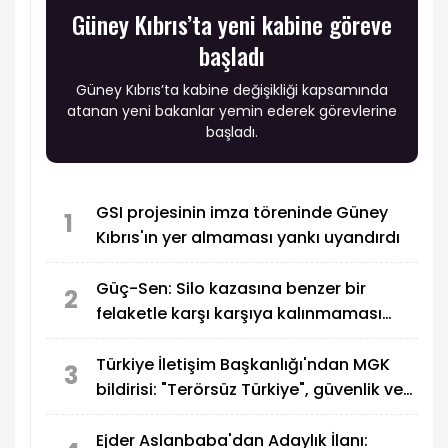
Güney Kıbrıs’ta yeni kabine göreve
başladı
Güney Kıbrıs’ta kabine değişikliği kapsamında
atanan yeni bakanlar yemin ederek görevlerine
başladı.
GSI projesinin imza töreninde Güney
1
Kıbrıs'ın yer almaması yankı uyandırdı
Güç-Sen: Silo kazasına benzer bir
2
felaketle karşı karşıya kalınmaması
adına harekete geçtik
Türkiye İletişim Başkanlığı'ndan MGK
3
bildirisi: "Terörsüz Türkiye", güvenlik ve
bölgesel gelişmeler ele alındı
Ejder Aslanbaba'dan Adaylık İlanı: