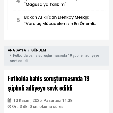
4
"Mağusa'ya Talibim"
Bakan Arıklı'dan Erenköy Mesajı:
5
"Varoluş Mücadelemizin En Önemli
Destanlarından Biri"
ANA SAYFA
GÜNDEM
Futbolda bahis soruşturmasında 19 şüpheli adliyeye
sevk edildi
Futbolda bahis soruşturmasında 19
şüpheli adliyeye sevk edildi
10 Kasım, 2025, Pazartesi 11:38
Ort.
3 dk. 0 sn.
okuma süresi