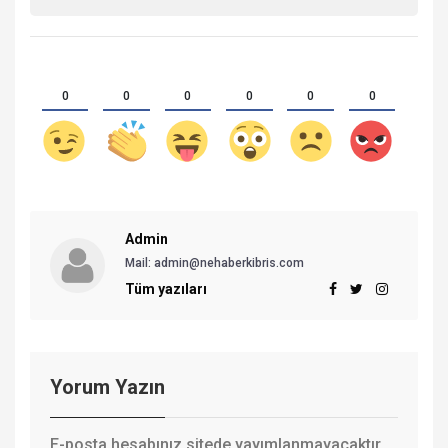
0
0
0
0
0
0
Admin
Mail:
admin@nehaberkibris.com
Tüm yazıları
Yorum Yazın
E-posta hesabınız sitede yayımlanmayacaktır.