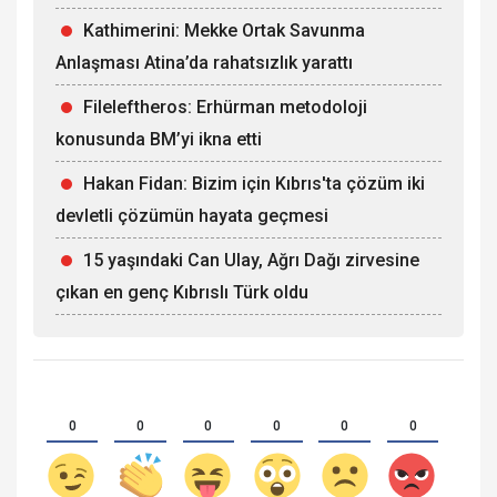
Kathimerini: Mekke Ortak Savunma
Anlaşması Atina’da rahatsızlık yarattı
Fileleftheros: Erhürman metodoloji
konusunda BM’yi ikna etti
Hakan Fidan: Bizim için Kıbrıs'ta çözüm iki
devletli çözümün hayata geçmesi
15 yaşındaki Can Ulay, Ağrı Dağı zirvesine
çıkan en genç Kıbrıslı Türk oldu
0
0
0
0
0
0