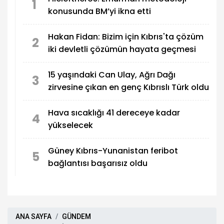
sürmesi halinde KKTC’nin tanınmasına yönelik
1
konusunda BM’yi ikna etti
adımların gündeme taşınmasını istedi.
Hakan Fidan: Bizim için Kıbrıs'ta çözüm
2
iki devletli çözümün hayata geçmesi
15 yaşındaki Can Ulay, Ağrı Dağı
3
zirvesine çıkan en genç Kıbrıslı Türk oldu
Hava sıcaklığı 41 dereceye kadar
4
yükselecek
Güney Kıbrıs-Yunanistan feribot
5
bağlantısı başarısız oldu
ANA SAYFA
GÜNDEM