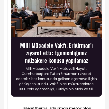
Milli Mücadele Vakfı, Erhürman’ı
ziyaret etti: Egemenliğimiz
müzakere konusu yapılamaz
Milli Mücadele Vakfı Mütevelli Heyeti,
Cumhurbaşkanı Tufan Erhürman’ı ziyaret
ederek Kıbrıs konusunda gelinen aşamaya ilişkin
görüşlerini sundu. Vakıf, olası müzakerelerde
KKTC’nin egemenliği, Türkiye’nin etkin ve fiili
garantisi ile Türk askerinin adadaki varlığının
tartışma konusu yapılmaması gerektiğini
vurgularken, Rum tarafının uzlaşmazlığının
Fileleftheros: Erhürman metodoloji