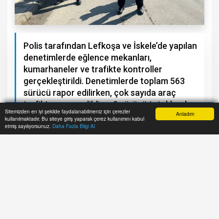
Polis tarafından Lefkoşa ve İskele’de yapılan
denetimlerde eğlence mekanları,
kumarhaneler ve trafikte kontroller
gerçekleştirildi. Denetimlerde toplam 563
sürücü rapor edilirken, çok sayıda araç
trafikten men edildi ve 2 sürücü tutuklandı.
Sitemizden en iyi şekilde faydalanabilmeniz için çerezler
Anladım
kullanılmaktadır. Bu siteye giriş yaparak çerez kullanımını kabul
Anasayfa
Yazarlar
Haber Ara
İhbar Hattı
Menu
etmiş sayılıyorsunuz.
Daha Fazla Bilgi Al
A+
A-