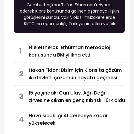
Cumhurbaşkanı Tufan Erhürman’ı ziyaret
ederek Kıbrıs konusunda gelinen aşamaya ilişkin
görüşlerini sundu. Vakıf, olası müzakerelerde
KKTC’nin egemenliği, Türkiye’nin etkin ve fiili
garantisi ile Türk askerinin adadaki varlığının
tartışma konusu yapılmaması gerektiğini
vurgularken, Rum tarafının uzlaşmazlığının
Fileleftheros: Erhürman metodoloji
sürmesi halinde KKTC’nin tanınmasına yönelik
1
konusunda BM’yi ikna etti
adımların gündeme taşınmasını istedi.
Hakan Fidan: Bizim için Kıbrıs'ta çözüm
2
iki devletli çözümün hayata geçmesi
15 yaşındaki Can Ulay, Ağrı Dağı
3
zirvesine çıkan en genç Kıbrıslı Türk oldu
Hava sıcaklığı 41 dereceye kadar
4
yükselecek