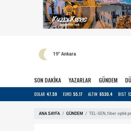
19°
Ankara
SON DAKİKA
YAZARLAR
GÜNDEM
DÜ
DOLAR
47.59
EURO
55.17
ALTIN
6530.4
BIST
1
ANA SAYFA
GÜNDEM
TEL-SEN, fiber optik p