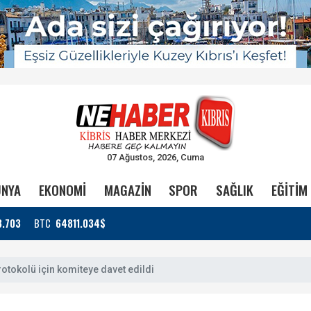
07 Ağustos, 2026, Cuma
NYA
EKONOMİ
MAGAZİN
SPOR
SAĞLIK
EĞİTİM
3.703
BTC
64811.034$
rotokolü için komiteye davet edildi