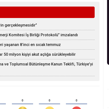
rin gerçekleşmesidir”
rji Komitesi İş Birliği Protokolü” imzalandı
eri yaşanan 8’inci en sıcak temmuz
 50 milyon kişiyi akut açlığa sürükleyebilir
a ve Toplumsal Bütünleşme Kanun Teklifi, Türkiye'yi
0
0
0