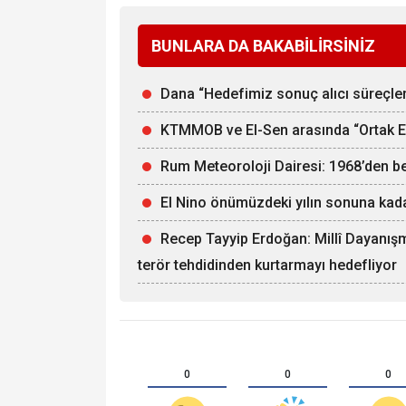
BUNLARA DA BAKABİLİRSİNİZ
Dana “Hedefimiz sonuç alıcı süreçle
KTMMOB ve El-Sen arasında “Ortak Ene
Rum Meteoroloji Dairesi: 1968’den b
El Nino önümüzdeki yılın sonuna kadar
Recep Tayyip Erdoğan: Millî Dayanışm
terör tehdidinden kurtarmayı hedefliyor
0
0
0