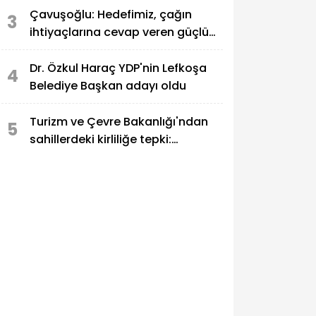
Çavuşoğlu: Hedefimiz, çağın
3
ihtiyaçlarına cevap veren güçlü
bir eğitim sistemi oluşturmak
Dr. Özkul Haraç YDP'nin Lefkoşa
4
Belediye Başkan adayı oldu
Turizm ve Çevre Bakanlığı'ndan
5
sahillerdeki kirliliğe tepki:
Sahillerde, utandıran manzaralar!