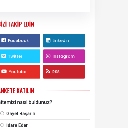
BIZI TAKIP EDIN
Facebook
Linkedin
Twitter
Instagram
Youtube
RSS
ANKETE KATILIN
itemizi nasıl buldunuz?
Gayet Başarılı
İdare Eder