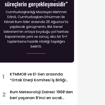
süreçlerin gerçekleşmesidir”
Cumhurbaşkanlığı Müsteşarı Mehmet
Dânâ, Cumhurbaşkanı Erhürman ile
Kıbrıslı Rum lider arasında 26 Ağustos’ta
yapılacak görüşmenin, BM Genel
Sekreteri’nin ortaya koyduğu yol haritası
kapsamında yeni ve sonuç alıcı bir 5+1
toplantısına hazırlık niteliği taşıdığını
belirtti.
KTMMOB ve El-Sen arasında
1
“Ortak Enerji Komitesi İş Birliği
Protokolü” imzalandı
Rum Meteoroloji Dairesi: 1968’den
2
beri yaşanan 8’inci en sıcak
temmuz