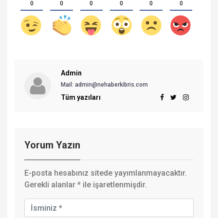
0
0
0
0
0
0
Admin
Mail: admin@nehaberkibris.com
Tüm yazıları
Yorum Yazın
E-posta hesabınız sitede yayımlanmayacaktır.
Gerekli alanlar
*
ile işaretlenmişdir.