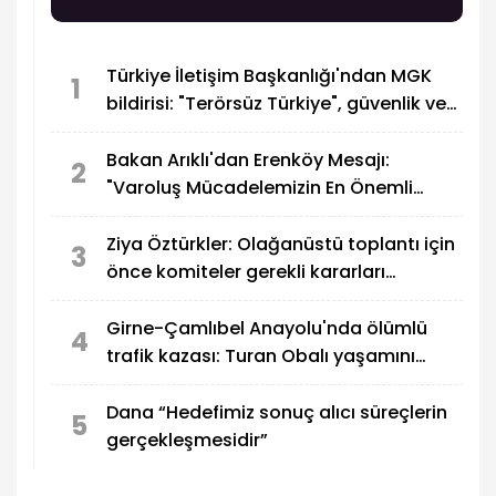
tespit edilmesi ve gerekli önlemlerin alınmasına
katkı sağlamayı hedeflediğini açıkladı.
Türkiye İletişim Başkanlığı'ndan MGK
1
bildirisi: "Terörsüz Türkiye", güvenlik ve
bölgesel gelişmeler ele alındı
Bakan Arıklı'dan Erenköy Mesajı:
2
"Varoluş Mücadelemizin En Önemli
Destanlarından Biri"
Ziya Öztürkler: Olağanüstü toplantı için
3
önce komiteler gerekli kararları
üretmelidir
Girne-Çamlıbel Anayolu'nda ölümlü
4
trafik kazası: Turan Obalı yaşamını
yitirdi!
Dana “Hedefimiz sonuç alıcı süreçlerin
5
gerçekleşmesidir”