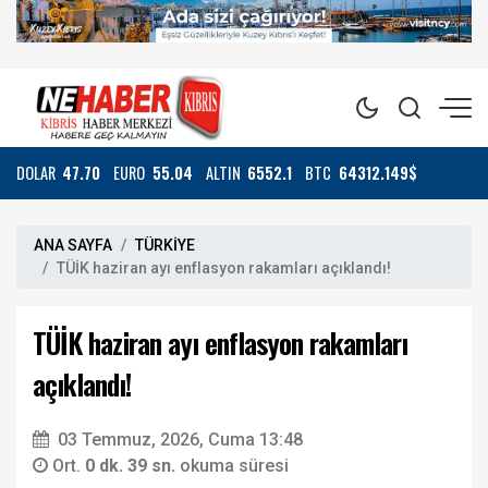
DOLAR
47.70
EURO
55.04
ALTIN
6552.1
BTC
64312.149$
ANA SAYFA
TÜRKİYE
TÜİK haziran ayı enflasyon rakamları açıklandı!
TÜİK haziran ayı enflasyon rakamları
açıklandı!
03 Temmuz, 2026, Cuma 13:48
Ort.
0 dk. 39 sn.
okuma süresi