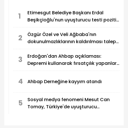
güçlendirmeyi hedeflediğini ifade etti.
Etimesgut Belediye Başkanı Erdal
1
Beşikçioğlu'nun uyuşturucu testi pozitif
çıktı
Özgür Özel ve Veli Ağbaba'nın
2
dokunulmazlıklarının kaldırılması talep
edildi
Erdoğan'dan Ahbap açıklaması:
3
Depremi kullanarak fırsatçılık yapanlar
adalete hesap veriyor
4
Ahbap Derneğine kayyım atandı
Sosyal medya fenomeni Mesut Can
5
Tomay, Türkiye'de uyuşturucu
soruşturmasında gözaltına alındı