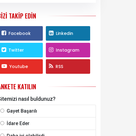
BIZI TAKIP EDIN
Facebook
Linkedin
Twitter
Instagram
Youtube
RSS
ANKETE KATILIN
itemizi nasıl buldunuz?
Gayet Başarılı
İdare Eder
Daha iyi olabilirdi