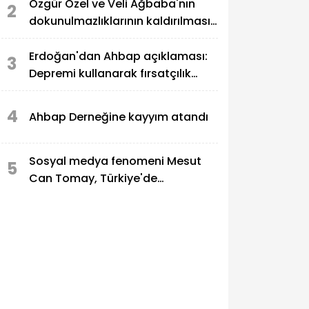
Özgür Özel ve Veli Ağbaba'nın
2
dokunulmazlıklarının kaldırılması
talep edildi
Erdoğan'dan Ahbap açıklaması:
3
Depremi kullanarak fırsatçılık
yapanlar adalete hesap veriyor
4
Ahbap Derneğine kayyım atandı
Sosyal medya fenomeni Mesut
5
Can Tomay, Türkiye'de
uyuşturucu soruşturmasında
gözaltına alındı