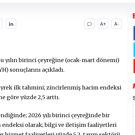
A+
A-
u yılın birinci çeyreğine (ocak-mart dönemi)
SYH) sonuçlarını açıkladı.
eyrek ilk tahmini; zincirlenmiş hacim endeksi
ne göre yüzde 2,5 arttı.
S
ndiğinde; 2026 yılı birinci çeyreğinde bir
endeksi olarak; bilgi ve iletişim faaliyetleri
r hizmet faaliyetleri yüzde 5,2, tarım sektörü