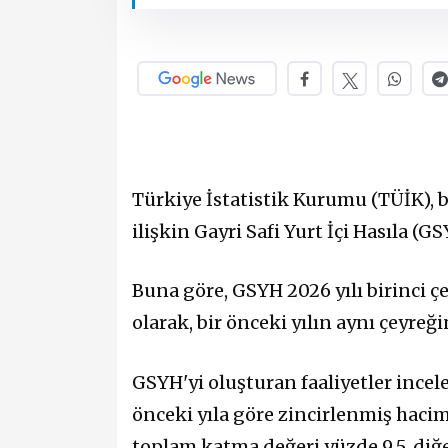
Türkiye İstatistik Kurumu (TÜİK), b
ilişkin Gayri Safi Yurt İçi Hasıla (G
Buna göre, GSYH 2026 yılı birinci ç
olarak, bir önceki yılın aynı çeyreği
GSYH'yi oluşturan faaliyetler incele
önceki yıla göre zincirlenmiş hacim 
toplam katma değeri yüzde 9,5, diğe