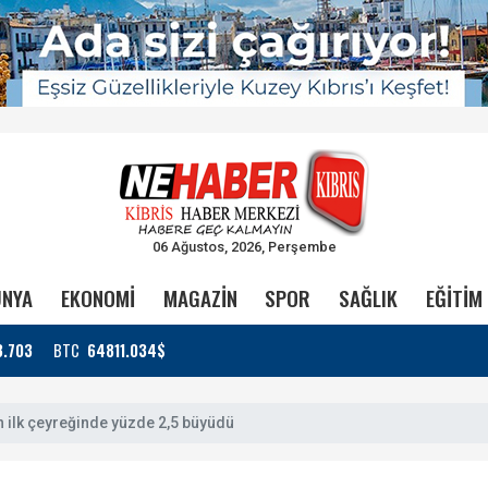
06 Ağustos, 2026, Perşembe
NYA
EKONOMİ
MAGAZİN
SPOR
SAĞLIK
EĞİTİM
3.703
BTC
64811.034$
n ilk çeyreğinde yüzde 2,5 büyüdü