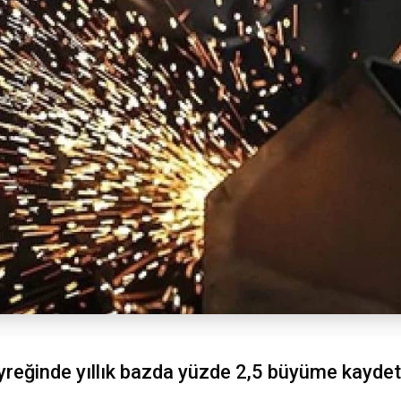
eyreğinde yıllık bazda yüzde 2,5 büyüme kaydett