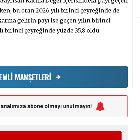
 Gayrisafi Katma Değer içerisindeki payı geçen
iken, bu oran 2026 yılı birinci çeyreğinde de
karma gelirin payı ise geçen yılın birinci
ı birinci çeyreğinde yüzde 35,8 oldu.
EMLİ MANŞETLERİ
kanalımıza
abone olmayı unutmayın!