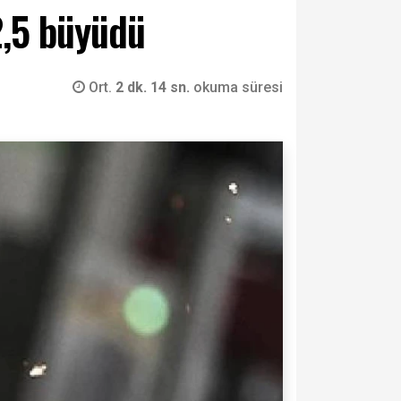
2,5 büyüdü
Ort.
2 dk. 14 sn.
okuma süresi