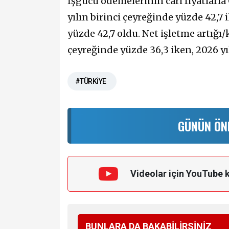
İşgücü ödemelerinin cari fiyatlarla
yılın birinci çeyreğinde yüzde 42,7 
yüzde 42,7 oldu. Net işletme artığı/
çeyreğinde yüzde 36,3 iken, 2026 yıl
#TÜRKİYE
GÜNÜN ÖN
Videolar için YouTube 
BUNLARA DA BAKABİLİRSİNİZ