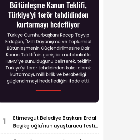
Bütünleşme Kanun Teklifi,
Türkiye'yi terör tehdidinden
kurtarmayı hedefliyor
Türkiye Cumhurbaşkanı Recep Tayyip
Erdoğan, "Millî Dayanışma ve Toplumsal
Bütünleşmenin Güçlendirilmesine Dair
Kanun Teklifi"nin geniş bir mutabakatla
TBMM'ye sunulduğunu belirterek, teklifin
Türkiye'yi terör tehdidinden kalıcı olarak
kurtarmayı, milli birlik ve beraberliği
güçlendirmeyi hedeflediğini ifade etti.
Etimesgut Belediye Başkanı Erdal
1
Beşikçioğlu'nun uyuşturucu testi
pozitif çıktı