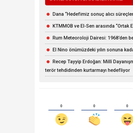
Dana “Hedefimiz sonuç alıcı süreçle
KTMMOB ve El-Sen arasında “Ortak Ene
Rum Meteoroloji Dairesi: 1968’den b
El Nino önümüzdeki yılın sonuna kadar
Recep Tayyip Erdoğan: Millî Dayanışm
terör tehdidinden kurtarmayı hedefliyor
0
0
0