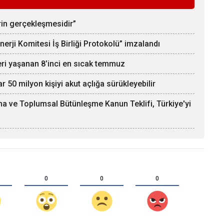
rin gerçekleşmesidir”
rji Komitesi İş Birliği Protokolü” imzalandı
eri yaşanan 8’inci en sıcak temmuz
 50 milyon kişiyi akut açlığa sürükleyebilir
a ve Toplumsal Bütünleşme Kanun Teklifi, Türkiye'yi
0
0
0