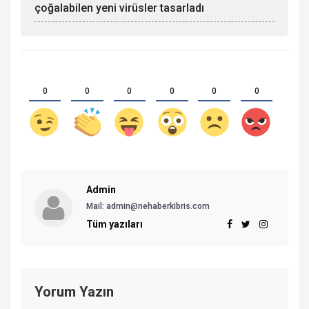
çoğalabilen yeni virüsler tasarladı
0
0
0
0
0
0
Admin
Mail:
admin@nehaberkibris.com
Tüm yazıları
Yorum Yazın