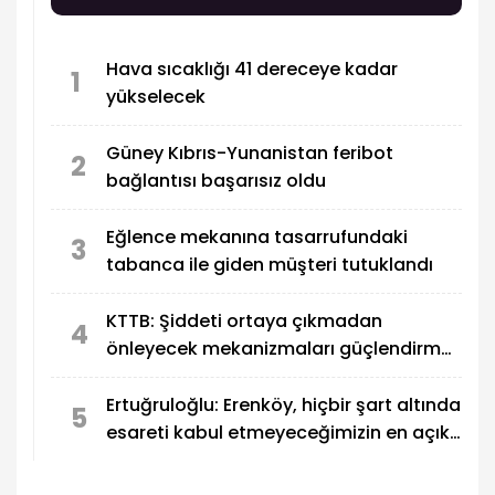
yaşındaki Can Ulay Ağrı Dağı zirvesine ulaşan en
genç Kıbrıslı Türk oldu.
Hava sıcaklığı 41 dereceye kadar
1
yükselecek
Güney Kıbrıs-Yunanistan feribot
2
bağlantısı başarısız oldu
Eğlence mekanına tasarrufundaki
3
tabanca ile giden müşteri tutuklandı
KTTB: Şiddeti ortaya çıkmadan
4
önleyecek mekanizmaları güçlendirmek
zorundayız
Ertuğruloğlu: Erenköy, hiçbir şart altında
5
esareti kabul etmeyeceğimizin en açık
kanıtıdır