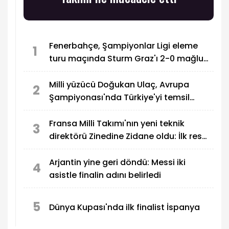
Fenerbahçe, Şampiyonlar Ligi eleme
1
turu maçında Sturm Graz'ı 2-0 mağlup
etti
Milli yüzücü Doğukan Ulaç, Avrupa
2
Şampiyonası'nda Türkiye'yi temsil
edecek
Fransa Milli Takımı'nın yeni teknik
3
direktörü Zinedine Zidane oldu: İlk resmi
maçı Türkiye
Arjantin yine geri döndü: Messi iki
4
asistle finalin adını belirledi
5
Dünya Kupası'nda ilk finalist İspanya