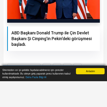
ABD Başkanı Donald Trump ile Çin Devlet
Başkanı Şi Cinping'in Pekin'deki görüşmesi
başladı.
Sitemizden en iyi şekilde faydalanabilmeniz için çerezler
Anladım
kullanılmaktadır. Bu siteye giriş yaparak çerez kullanımını kabul
Anasayfa
Yazarlar
Haber Ara
İhbar Hattı
Menu
etmiş sayılıyorsunuz.
Daha Fazla Bilgi Al
A+
A-