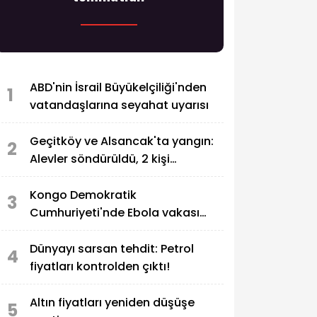
ABD'nin İsrail Büyükelçiliği'nden
1
vatandaşlarına seyahat uyarısı
Geçitköy ve Alsancak'ta yangın:
2
Alevler söndürüldü, 2 kişi
tutuklandı
Kongo Demokratik
3
Cumhuriyeti'nde Ebola vakası
sayısı 2 bini aştı
Dünyayı sarsan tehdit: Petrol
4
fiyatları kontrolden çıktı!
Altın fiyatları yeniden düşüşe
5