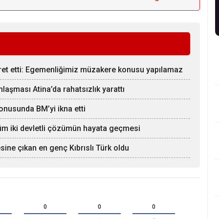
aret etti: Egemenliğimiz müzakere konusu yapılamaz
aşması Atina’da rahatsızlık yarattı
onusunda BM’yi ikna etti
züm iki devletli çözümün hayata geçmesi
esine çıkan en genç Kıbrıslı Türk oldu
0
0
0