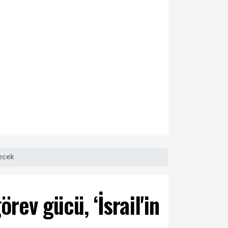
recek
rev gücü, ‘İsrail'in