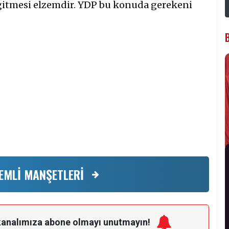
 gitmesi elzemdir. YDP bu konuda gerekeni
EMLİ MANŞETLERİ
kanalımıza
abone olmayı unutmayın!