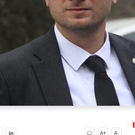
A+
A-