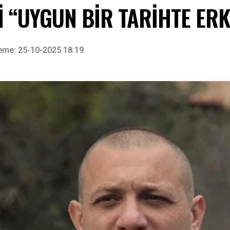
İ “UYGUN BİR TARİHTE ER
eme: 25-10-2025 18:19