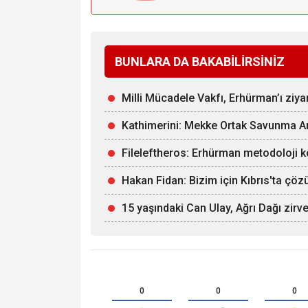
BUNLARA DA BAKABİLİRSİNİZ
Milli Mücadele Vakfı, Erhürman’ı ziy
Kathimerini: Mekke Ortak Savunma Anl
Fileleftheros: Erhürman metodoloji k
Hakan Fidan: Bizim için Kıbrıs'ta çö
15 yaşındaki Can Ulay, Ağrı Dağı zirv
0
0
0