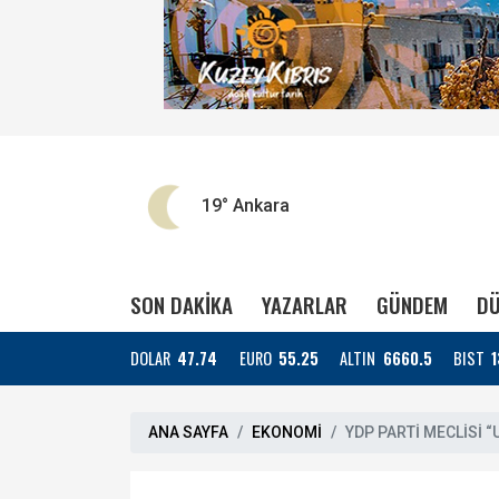
19°
Ankara
SON DAKİKA
YAZARLAR
GÜNDEM
DÜ
DOLAR
47.74
EURO
55.25
ALTIN
6660.5
BIST
1
ANA SAYFA
EKONOMİ
YDP PARTİ MECLİSİ 