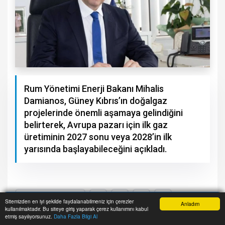
Rum Yönetimi Enerji Bakanı Mihalis
Damianos, Güney Kıbrıs’ın doğalgaz
projelerinde önemli aşamaya gelindiğini
belirterek, Avrupa pazarı için ilk gaz
üretiminin 2027 sonu veya 2028’in ilk
yarısında başlayabileceğini açıkladı.
Sitemizden en iyi şekilde faydalanabilmeniz için çerezler
Anladım
kullanılmaktadır. Bu siteye giriş yaparak çerez kullanımını kabul
Anasayfa
Yazarlar
Haber Ara
İhbar Hattı
Menu
etmiş sayılıyorsunuz.
Daha Fazla Bilgi Al
A+
A-