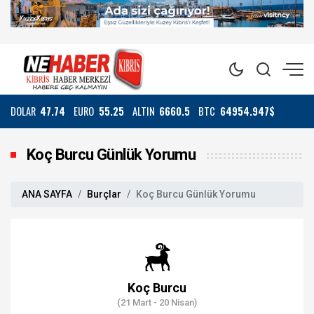
DOLAR
47.74
EURO
55.25
ALTIN
6660.5
BTC
64954.947$
Koç Burcu Günlük Yorumu
ANA SAYFA
Burçlar
Koç Burcu Günlük Yorumu
Koç Burcu
(21 Mart - 20 Nisan)