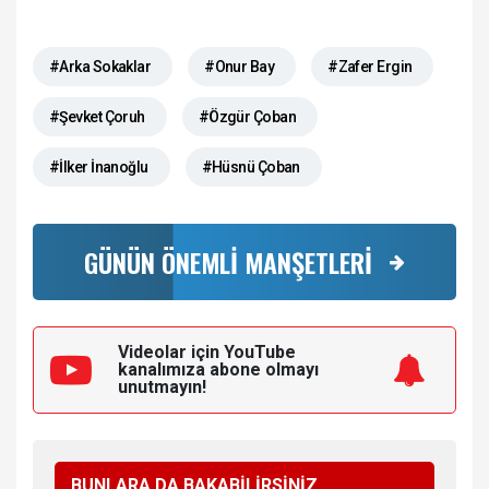
#Arka Sokaklar
#Onur Bay
#Zafer Ergin
#Şevket Çoruh
#Özgür Çoban
#İlker İnanoğlu
#Hüsnü Çoban
GÜNÜN ÖNEMLİ MANŞETLERİ
Videolar için YouTube
kanalımıza
abone olmayı
unutmayın!
BUNLARA DA BAKABİLİRSİNİZ