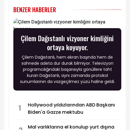
BENZER HABERLER
Çilem Dağıstanlı vizyoner kimliğini
ortaya koyuyor.
Çilem Dağıstanlı, hem ekran başında hem de
sahnede adeta dur durak bilmiyor. Televizyon
programcılığındaki başarısıyla gönüllere taht
kuran Dağıstanlı, aynı zamanda protokol
sunumlarının da vazgeçilmez yüzü haline geldi.
Hollywood yıldızlarından ABD Başkanı
1
Biden'a Gazze mektubu
Mal varlıklarına el konulup yurt dışına