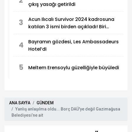
2
çıkış yasağı getirildi
Acun Ilıcalı Survivor 2024 kadrosuna
3
katılan 3 ismi birden açıkladı! Biri
MasterChef Türkiye'den...
Bayramın gözdesi, Les Ambassadeurs
4
Hotel’di
5
Meltem Erensoylu güzelliğiyle büyüledi
ANA SAYFA
GÜNDEM
Yanlış anlaşılma oldu... Borç DAÜ'ye değil Gazimağusa
Belediyesi’ne ait