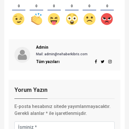
0
0
0
0
0
0
Admin
Mail: admin@nehaberkibris.com
Tüm yazıları
Yorum Yazın
E-posta hesabınız sitede yayımlanmayacaktır.
Gerekli alanlar
*
ile işaretlenmişdir.