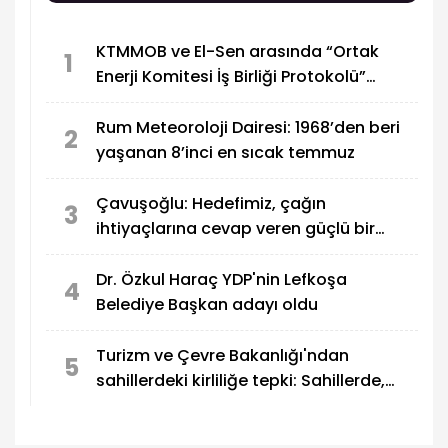
KTMMOB ve El-Sen arasında “Ortak
1
Enerji Komitesi İş Birliği Protokolü”
imzalandı
Rum Meteoroloji Dairesi: 1968’den beri
2
yaşanan 8’inci en sıcak temmuz
Çavuşoğlu: Hedefimiz, çağın
3
ihtiyaçlarına cevap veren güçlü bir
eğitim sistemi oluşturmak
Dr. Özkul Haraç YDP'nin Lefkoşa
4
Belediye Başkan adayı oldu
Turizm ve Çevre Bakanlığı'ndan
5
sahillerdeki kirliliğe tepki: Sahillerde,
utandıran manzaralar!