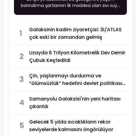
barındırma şartlarının ilk maddesi olan sıvı suya
sahip olabileceğini doğruladı.
Galaksinin kadim ziyaretçisi: 3I/ATLAS
1
çok eski bir zamandan gelmiş
Uzayda 6 Trilyon Kilometrelik Dev Demir
2
Çubuk Keşfedildi
Çin, yaşlanmayı durdurma ve
3
“ölümsüzlük” hedefini devlet politikası
haline getirdi
Samanyolu Galaksisi'nin yeni haritası
4
çıkarıldı
Gelecek 5 yılda sıcaklıkların rekor
5
seviyelerde kalmasını öngörülüyor