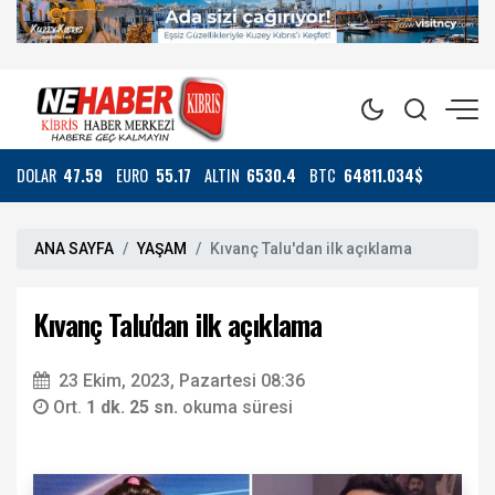
DOLAR
47.59
EURO
55.17
ALTIN
6530.4
BTC
64811.034$
ANA SAYFA
YAŞAM
Kıvanç Talu'dan ilk açıklama
Kıvanç Talu'dan ilk açıklama
23 Ekim, 2023, Pazartesi 08:36
Ort.
1 dk. 25 sn.
okuma süresi