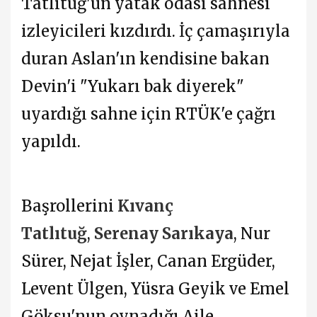
Tatlıtuğ'un yatak odası sahnesi
izleyicileri kızdırdı. İç çamaşırıyla
duran Aslan'ın kendisine bakan
Devin'i "Yukarı bak diyerek"
uyardığı sahne için RTÜK'e çağrı
yapıldı.
Başrollerini
Kıvanç
Tatlıtuğ
,
Serenay Sarıkaya
, Nur
Sürer, Nejat İşler, Canan Ergüder,
Levent Ülgen, Yüsra Geyik ve Emel
Göksu'nun oynadığı Aile