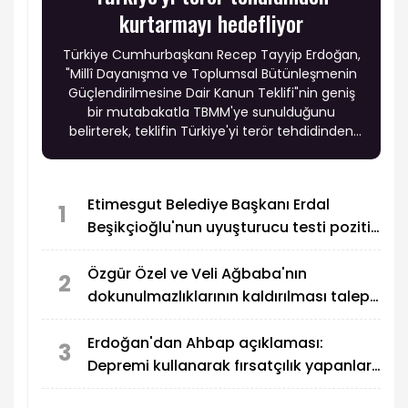
kurtarmayı hedefliyor
Türkiye Cumhurbaşkanı Recep Tayyip Erdoğan,
"Millî Dayanışma ve Toplumsal Bütünleşmenin
Güçlendirilmesine Dair Kanun Teklifi"nin geniş
bir mutabakatla TBMM'ye sunulduğunu
belirterek, teklifin Türkiye'yi terör tehdidinden
kalıcı olarak kurtarmayı, milli birlik ve beraberliği
güçlendirmeyi hedeflediğini ifade etti.
Etimesgut Belediye Başkanı Erdal
1
Beşikçioğlu'nun uyuşturucu testi pozitif
çıktı
Özgür Özel ve Veli Ağbaba'nın
2
dokunulmazlıklarının kaldırılması talep
edildi
Erdoğan'dan Ahbap açıklaması:
3
Depremi kullanarak fırsatçılık yapanlar
adalete hesap veriyor