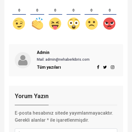
0
0
0
0
0
0
Admin
Mail:
admin@nehaberkibris.com
Tüm yazıları
Yorum Yazın
E-posta hesabınız sitede yayımlanmayacaktır.
Gerekli alanlar
*
ile işaretlenmişdir.