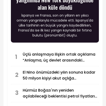
alan küle döndü
İspanya ve Fransa, son on yılların en yıkıcı
orman yangınlarıyla mücadele etti. İspanya'da
ülke tarihinin en büyük yangını kaydedilirken,
Fransa'da ise ilk kez yangın kaynaklı bir fırtına
bulutu (pironümbit) oluştu.
Üçlü anlaşmaya ilişkin ortak açıklama
1
“Anlaşma, üç devlet arasındaki
savunma işbirliğinin geliştirilmesini
öngörüyor"
El Nino önümüzdeki yılın sonuna kadar
2
50 milyon kişiyi akut açlığa
sürükleyebilir
Hürmüz Boğazı'nın yeniden
3
açılabileceği beklentisi petrol fiyatlarını
düşürdü