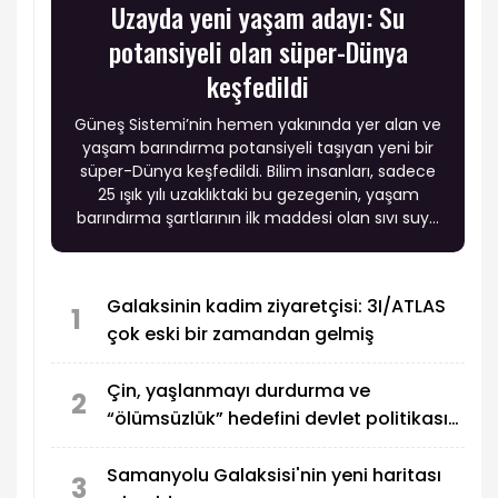
Uzayda yeni yaşam adayı: Su
potansiyeli olan süper-Dünya
keşfedildi
Güneş Sistemi’nin hemen yakınında yer alan ve
yaşam barındırma potansiyeli taşıyan yeni bir
süper-Dünya keşfedildi. Bilim insanları, sadece
25 ışık yılı uzaklıktaki bu gezegenin, yaşam
barındırma şartlarının ilk maddesi olan sıvı suya
sahip olabileceğini doğruladı.
Galaksinin kadim ziyaretçisi: 3I/ATLAS
1
çok eski bir zamandan gelmiş
Çin, yaşlanmayı durdurma ve
2
“ölümsüzlük” hedefini devlet politikası
haline getirdi
Samanyolu Galaksisi'nin yeni haritası
3