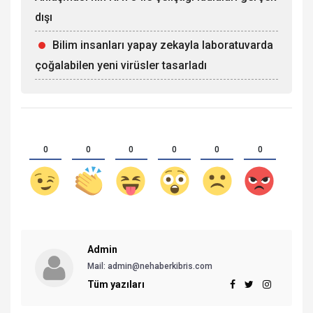
dışı
Bilim insanları yapay zekayla laboratuvarda
çoğalabilen yeni virüsler tasarladı
0
0
0
0
0
0
Admin
Mail:
admin@nehaberkibris.com
Tüm yazıları