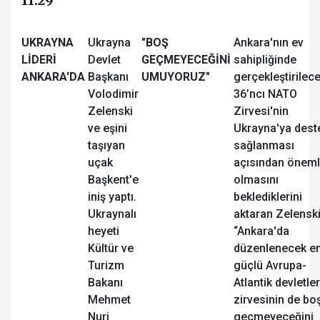
11:29
UKRAYNA
Ukrayna
"BOŞ
Ankara'nın ev
LİDERİ
Devlet
GEÇMEYECEĞİNİ
sahipliğinde
ANKARA'DA
Başkanı
UMUYORUZ"
gerçekleştirilec
Volodimir
36’ncı ⁠NATO
Zelenski
Zirvesi'nin
ve eşini
Ukrayna'ya dest
taşıyan
sağlanması
uçak
açısından öneml
Başkent'e
olmasını
iniş yaptı.
beklediklerini
Ukraynalı
aktaran Zelenski
heyeti
“Ankara'da
Kültür ve
düzenlenecek e
Turizm
güçlü Avrupa-
Bakanı
Atlantik devletler
Mehmet
zirvesinin de bo
Nuri
geçmeyeceğini