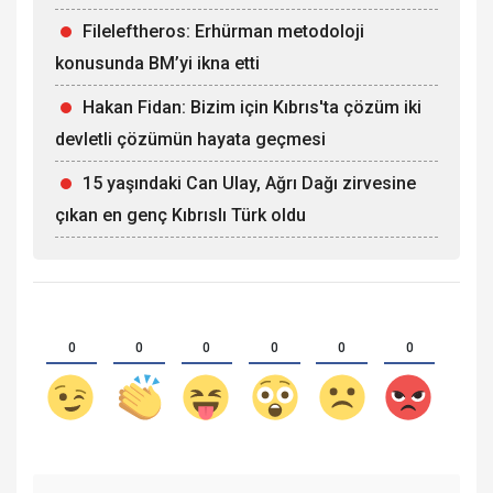
Fileleftheros: Erhürman metodoloji
konusunda BM’yi ikna etti
Hakan Fidan: Bizim için Kıbrıs'ta çözüm iki
devletli çözümün hayata geçmesi
15 yaşındaki Can Ulay, Ağrı Dağı zirvesine
çıkan en genç Kıbrıslı Türk oldu
0
0
0
0
0
0