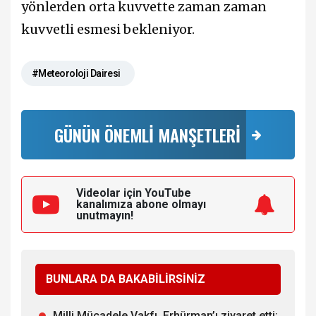
yönlerden orta kuvvette zaman zaman
kuvvetli esmesi bekleniyor.
#Meteoroloji Dairesi
GÜNÜN ÖNEMLİ MANŞETLERİ
Videolar için YouTube
kanalımıza
abone olmayı
unutmayın!
BUNLARA DA BAKABİLİRSİNİZ
Milli Mücadele Vakfı, Erhürman’ı ziyaret etti: