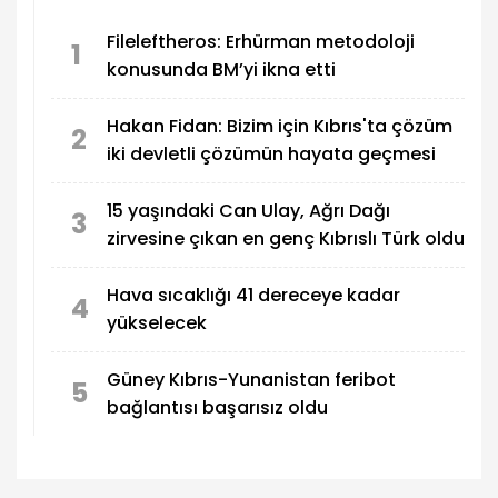
vurgularken, Rum tarafının uzlaşmazlığının
Fileleftheros: Erhürman metodoloji
sürmesi halinde KKTC’nin tanınmasına yönelik
1
konusunda BM’yi ikna etti
adımların gündeme taşınmasını istedi.
Hakan Fidan: Bizim için Kıbrıs'ta çözüm
2
iki devletli çözümün hayata geçmesi
15 yaşındaki Can Ulay, Ağrı Dağı
3
zirvesine çıkan en genç Kıbrıslı Türk oldu
Hava sıcaklığı 41 dereceye kadar
4
yükselecek
Güney Kıbrıs-Yunanistan feribot
5
bağlantısı başarısız oldu