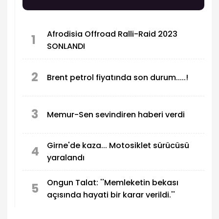
Afrodisia Offroad Ralli-Raid 2023
1
SONLANDI
2
Brent petrol fiyatında son durum.....!
3
Memur-Sen sevindiren haberi verdi
Girne'de kaza... Motosiklet sürücüsü
4
yaralandı
Ongun Talat: ''Memleketin bekası
5
açısında hayati bir karar verildi.''