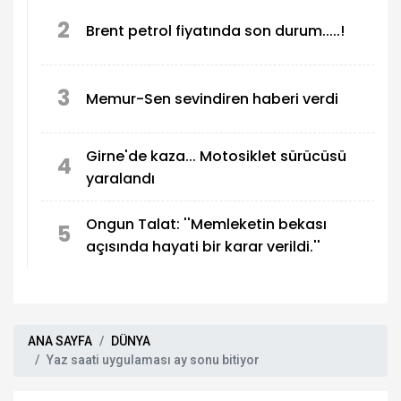
2
Brent petrol fiyatında son durum.....!
3
Memur-Sen sevindiren haberi verdi
Girne'de kaza... Motosiklet sürücüsü
4
yaralandı
Ongun Talat: ''Memleketin bekası
5
açısında hayati bir karar verildi.''
ANA SAYFA
DÜNYA
Yaz saati uygulaması ay sonu bitiyor