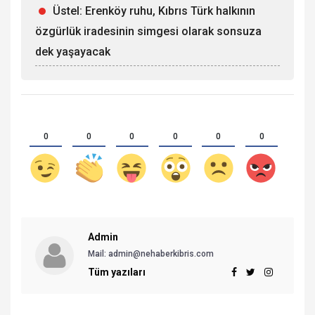
Üstel: Erenköy ruhu, Kıbrıs Türk halkının
özgürlük iradesinin simgesi olarak sonsuza
dek yaşayacak
0
0
0
0
0
0
Admin
Mail: admin@nehaberkibris.com
Tüm yazıları