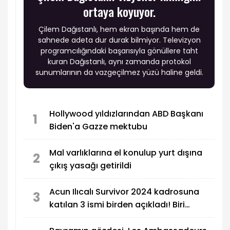
ortaya koyuyor.
Çilem Dağıstanlı, hem ekran başında hem de
sahnede adeta dur durak bilmiyor. Televizyon
programcılığındaki başarısıyla gönüllere taht
kuran Dağıstanlı, aynı zamanda protokol
sunumlarının da vazgeçilmez yüzü haline geldi.
Hollywood yıldızlarından ABD Başkanı
1
Biden'a Gazze mektubu
Mal varlıklarına el konulup yurt dışına
2
çıkış yasağı getirildi
Acun Ilıcalı Survivor 2024 kadrosuna
3
katılan 3 ismi birden açıkladı! Biri
MasterChef Türkiye'den...