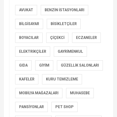
AVUKAT
BENZIN İSTASYONLARI
BILGISAYAR
BISIKLETÇILER
BOYACILAR
ÇIÇEKCI
ECZANELER
ELEKTRIKÇILER
GAYRIMENKUL
GIDA
GIYIM
GÜZELLIK SALONLARI
KAFELER
KURU TEMIZLEME
MOBILYA MAĞAZALARI
MUHASEBE
PANSIYONLAR
PET SHOP