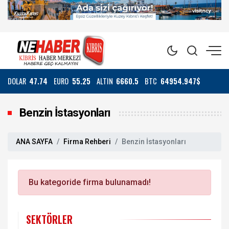
DOLAR
47.74
EURO
55.25
ALTIN
6660.5
BTC
64954.947$
Benzin İstasyonları
ANA SAYFA
Firma Rehberi
Benzin İstasyonları
Bu kategoride firma bulunamadı!
SEKTÖRLER