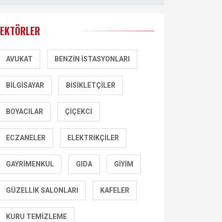
SEKTÖRLER
AVUKAT
BENZIN İSTASYONLARI
BILGISAYAR
BISIKLETÇILER
BOYACILAR
ÇIÇEKCI
ECZANELER
ELEKTRIKÇILER
GAYRIMENKUL
GIDA
GIYIM
GÜZELLIK SALONLARI
KAFELER
KURU TEMIZLEME