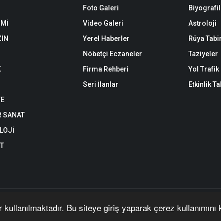
Foto Galeri
Biyografil
Mİ
Video Galeri
Astroloji
İN
Yerel Haberler
Rüya Tabir
Nöbetçi Eczaneler
Taziyeler
K
Firma Rehberi
Yol Trafi
Seri İlanlar
Etkinlik T
YE
R SANAT
LOJİ
ET
an yazı, haber, video ve fotoğrafların her türlü hakkı saklıdır. İzin alınmada
r kullanılmaktadır. Bu siteye giriş yaparak çerez kullanımını
| Yazılım:
Onemsoft