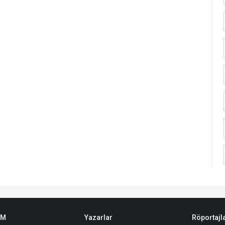
EM
Yazarlar
Röportajl