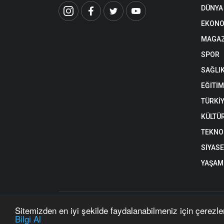
DÜNYA
EKONO
MAGAZ
SPOR
SAĞLI
EĞİTİM
TÜRKİ
KÜLTÜ
TEKNO
SİYAS
YAŞAM
https://www.nehaberkibris.com/ internet sitesinde yayınlan
Sitemizden en iyi şekilde faydalanabilmeniz için çerezle
Copyright © 2026 Ne Haber Kıbrıs - Tüm hakları saklıdır. 
Bilgi Al