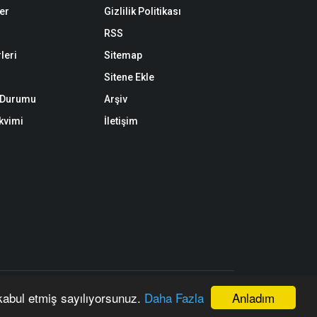
er
Gizlilik Politikası
RSS
leri
Sitemap
Sitene Ekle
k Durumu
Arşiv
akvimi
İletişim
n, kaynak gösterilerek dahi kullanılamaz.
Anladım
 kabul etmiş sayılıyorsunuz.
Daha Fazla